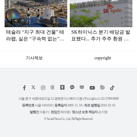
라
인
테슬라 “지구 최대 건물” 테
SK하이닉스 분기 배당금 발
라팹, 실은 “구속력 없는”
표됐다... 추가 주주 환원 방
168억 달러 1단계 투자
안도 3분기 안에 공개
기사제보
copyright
저
페
인
위
틱
작
이
스
키
톡
권
스
타
트
서울 중구 세종대로22길 12 광화문 G스퀘어 12층 (주)소셜뉴스 | 02-3789-8900
정
북
그
리
보
등록번호
서울 아01019 |
등록일자
2009. 11. 10 |
최초 발행일
2010. 02. 02
램
유
튜
발행인
이동기 |
편집인
채석원 |
청소년 보호 책임자
손기영
브
© Social News Co., Ltd. All Right Reserved.