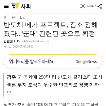
위
사회
menu
share
Korean
▼
키
트
리
홈
사회
일반
반도체 메가 프로젝트, 장소 정해
졌다...'군대' 관련된 곳으로 확정
김민정 기자
wikikmj@wikitree.co.kr
2026-07-06 16:09
작성일
위키트리를 팔로우하세요
G
o
o
g
l
e
News
광주 군 공항에 250만 평 반도체 클러스터 조성
빠른 부지 조성과 우수한 인프라로 경쟁력 확
보
정부가 추진 중인 '3대 메가 프로젝트' 가운데 호남권