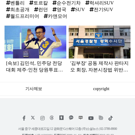
벤틀리
토르칼
순수전기차
럭셔리SUV
최초공개
런던
영국
SUV
전기SUV
월드프리미어
카앤모어
탑
라
인
[속보] 김민석, 민주당 전당
'김부장' 공동 제작사 판타지
대회 제주·인천 당원투표서
오 회장, 자본시장법 위반
승리로 1위 탈환
혐의로 피소됐다
기사제보
copyright
저
페
인
위
틱
작
이
스
키
톡
권
스
타
트
서울 중구 세종대로22길 12 광화문 G스퀘어 12층 (주)소셜뉴스 | 02-3789-8900
정
북
그
리
보