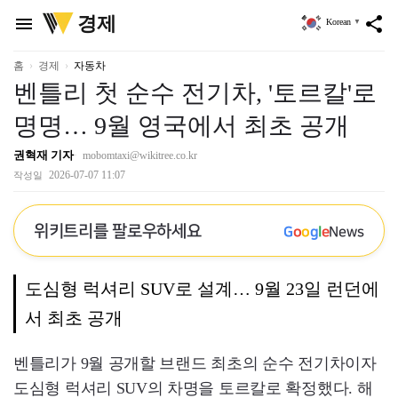
위
경제
menu
share
Korean
▼
키
트
리
홈
경제
자동차
벤틀리 첫 순수 전기차, '토르칼'로
명명… 9월 영국에서 최초 공개
권혁재 기자
mobomtaxi@wikitree.co.kr
2026-07-07 11:07
작성일
위키트리를 팔로우하세요
G
o
o
g
l
e
News
도심형 럭셔리 SUV로 설계… 9월 23일 런던에
서 최초 공개
벤틀리가 9월 공개할 브랜드 최초의 순수 전기차이자
도심형 럭셔리 SUV의 차명을 토르칼로 확정했다. 해