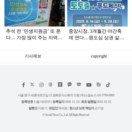
라
인
추석 전 ‘민생지원금’ 또 푼
중앙시장, 3개월간 야간축
다… 가장 많이 주는 지역은
제 연다…원도심 상권 살리
어디
기 본격화
기사제보
copyright
저
페
인
위
틱
작
이
스
키
톡
권
스
타
트
서울 중구 세종대로22길 12 광화문 G스퀘어 12층 (주)소셜뉴스 | 02-3789-8900
정
북
그
리
보
등록번호
서울 아01019 |
등록일자
2009. 11. 10 |
최초 발행일
2010. 02. 02
램
유
튜
발행인
이동기 |
편집인
채석원 |
청소년 보호 책임자
손기영
브
© Social News Co., Ltd. All Right Reserved.