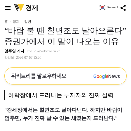
위
경제
menu
share
Korean
▼
키
트
리
홈
경제
일반
“바람 불 땐 칠면조도 날아오른다”
증권가에서 이 말이 나오는 이유
양주영 기자
zoo123@wikitree.co.kr
2026-07-07 15:26
작성일
위키트리를 팔로우하세요
G
o
o
g
l
e
News
하락장에서 드러나는 투자자의 진짜 실력
“
강세장에서는 칠면조도 날아다닌다. 하지만 바람이
멈추면, 누가 진짜 날 수 있는 새였는지 드러난다.
”