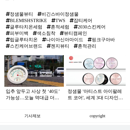
정샘물뷰티
비긴스바이정샘물
BLEMISHSTRIKE
TWS
잡티케어
글루타치온세럼
흔적세럼
2030스킨케어
피부미백
색소침착
뷰티캠페인
립글루타치온
나이아신아마이드
핑크구아바
스킨케어브랜드
젠지뷰티
흔적관리
탑
라
인
입추 앞두고 사상 첫 ‘40도’
정샘물 '아티스트 아이팔레
가능성…오늘 역대급 더위
트 코어', 세계 3대 디자인상
절정
레드닷 어워드 수상
기사제보
copyright