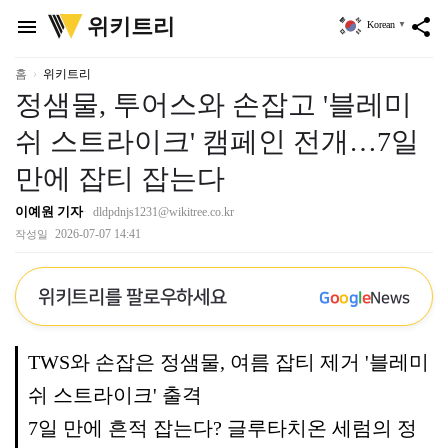
위
위키트리
menu
share
Korean
▼
키
트
리
홈
위키트리
정샘물, 투어스와 손잡고 '블레미
쉬 스트라이크' 캠페인 전개…7일
만에 잡티 잡는다
이예원 기자
dldpdnjs1231@wikitree.co.kr
2026-07-07 14:41
작성일
위키트리를 팔로우하세요
G
o
o
g
l
e
News
TWS와 손잡은 정샘물, 여름 잡티 제거 '블레미
쉬 스트라이크' 출격
7일 만에 흔적 잡는다? 글루타치온 세럼의 정