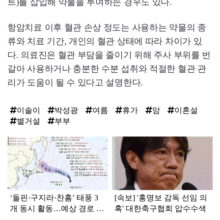
트)를 삽입해 약물을 투여하는 경우도 있다.
항암치료 이후 혈관 손상 정도는 사용하는 약물의 종
류와 치료 기간, 개인의 혈관 상태에 따라 차이가 있
다. 의료진은 혈관 부담을 줄이기 위해 주사 부위를 번
갈아 사용하거나 충분한 수분 섭취와 적절한 혈관 관
리가 도움이 될 수 있다고 설명한다.
이솔이
박성광
여름
휴가
암
이혼설
별거설
부부
탑
라
인
‘돌핀·구지라·찬홈’ 태풍 3
[속보] '홍명보 감독 선임 의
개 동시 활동…예상 경로 보
혹' 대한축구협회 압수수색
니 ‘속 타는’ 한국