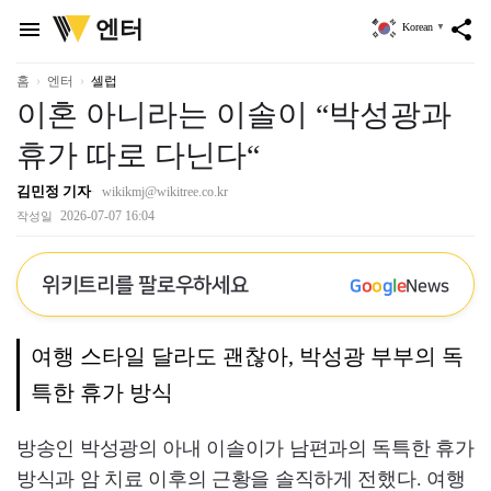
위
엔터
menu
share
Korean
▼
키
트
리
홈
엔터
셀럽
이혼 아니라는 이솔이 “박성광과
휴가 따로 다닌다“
김민정 기자
wikikmj@wikitree.co.kr
2026-07-07 16:04
작성일
위키트리를 팔로우하세요
G
o
o
g
l
e
News
여행 스타일 달라도 괜찮아, 박성광 부부의 독
특한 휴가 방식
방송인 박성광의 아내 이솔이가 남편과의 독특한 휴가
방식과 암 치료 이후의 근황을 솔직하게 전했다. 여행