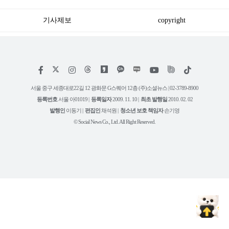
기사제보
copyright
저
페
인
위
틱
작
이
스
키
톡
권
스
타
트
서울 중구 세종대로22길 12 광화문 G스퀘어 12층 (주)소셜뉴스 | 02-3789-8900
정
북
그
리
보
등록번호
서울 아01019 |
등록일자
2009. 11. 10 |
최초 발행일
2010. 02. 02
램
유
튜
발행인
이동기 |
편집인
채석원 |
청소년 보호 책임자
손기영
브
© Social News Co., Ltd. All Right Reserved.