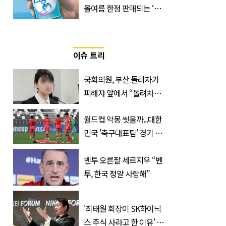
올여름 한정 판매되는 ‘최
저 칼로리 소주’ 나왔다
이슈 트리
국회의원, 부산 돌려차기
피해자 앞에서 “돌려차기
한 번 하죠?”
월드컵 악몽 씻을까...대한
민국 '축구대표팀' 경기 확
정, 날짜와 시간은?
벤투 오른팔 세르지우 “벤
투, 한국 정말 사랑해”
'최태원 회장이 SK하이닉
스 주식 사라고 한 이유' 글