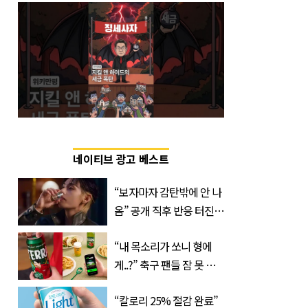
네이티브 광고 베스트
“보자마자 감탄밖에 안 나
옴” 공개 직후 반응 터진
진로 뷔 캠페인 영상
“내 목소리가 쏘니 형에
게..?” 축구 팬들 잠 못 들
게 할 테라의 역대급 이벤
“칼로리 25% 절감 완료”
트