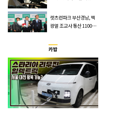
급속 확산
렛츠런파크 부산경남, 백
광열 조교사 통산 1100
승…부경 역사 새로 썼다
카밥