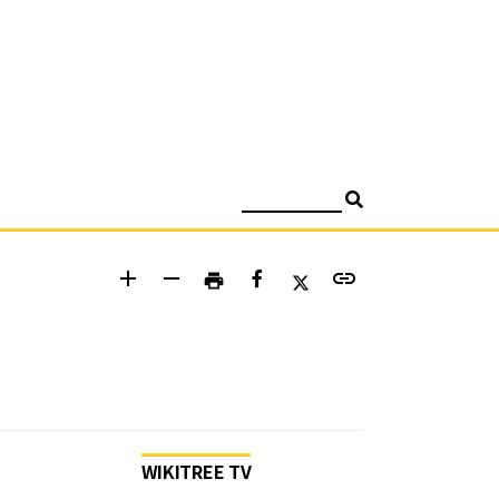
검색
add
remove
link
print
WIKITREE TV