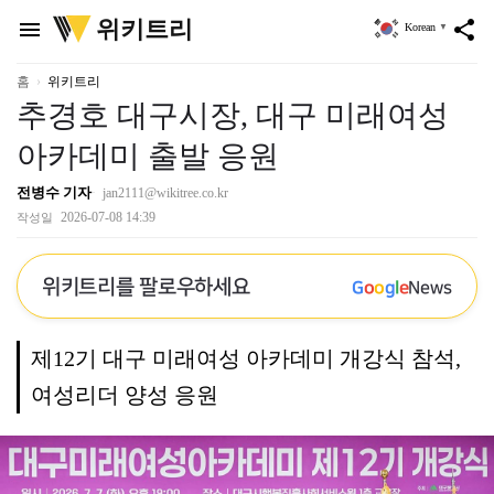
위
위키트리
menu
share
Korean
▼
키
트
리
홈
위키트리
추경호 대구시장, 대구 미래여성
아카데미 출발 응원
전병수 기자
jan2111@wikitree.co.kr
2026-07-08 14:39
작성일
위키트리를 팔로우하세요
G
o
o
g
l
e
News
제12기 대구 미래여성 아카데미 개강식 참석,
여성리더 양성 응원