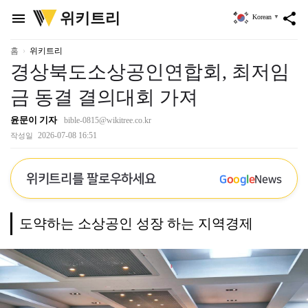
위
위키트리
menu
share
Korean
▼
키
트
리
홈
위키트리
경상북도소상공인연합회, 최저임
금 동결 결의대회 가져
윤문이 기자
bible-0815@wikitree.co.kr
2026-07-08 16:51
작성일
위키트리를 팔로우하세요
G
o
o
g
l
e
News
도약하는 소상공인 성장 하는 지역경제