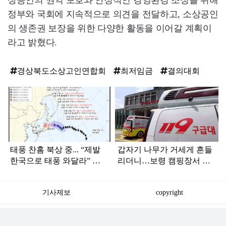
상공인의 권익 보호와 안정적인 경영환경 조성을 위해
정부와 국회에 지속적으로 의견을 전달하고, 소상공인
의 생존권 보장을 위한 다양한 활동을 이어갈 계획이
라고 밝혔다.
경상북도소상고인연합회
최저임금
결의대회
탑
라
인
태풍 찬홈 북상 중... “제발
갑자기 나무가 거세게 흔들
한국으로 태풍 와달라” 말
리더니…보령 캠핑장서 일
나오는 이유
가족 등 7명 병원행
기사제보
copyright