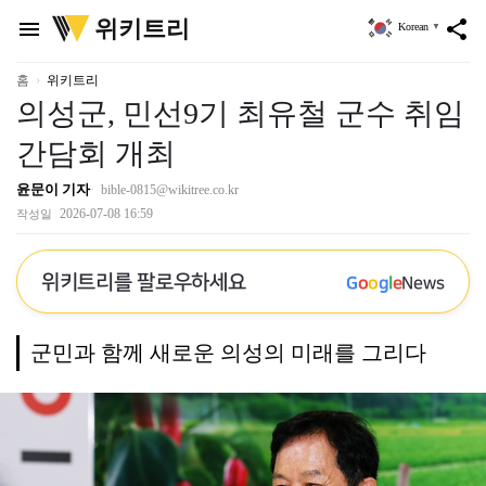
위
위키트리
menu
share
Korean
▼
키
트
리
홈
위키트리
의성군, 민선9기 최유철 군수 취임
간담회 개최
윤문이 기자
bible-0815@wikitree.co.kr
2026-07-08 16:59
작성일
위키트리를 팔로우하세요
G
o
o
g
l
e
News
군민과 함께 새로운 의성의 미래를 그리다