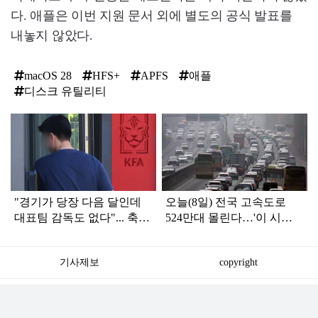
다. 애플은 이번 지원 문서 외에 별도의 공식 발표를
내놓지 않았다.
macOS 28
HFS+
APFS
애플
디스크 유틸리티
탑
라
인
"경기가 당장 다음 달인데
오늘(8일) 전국 고속도로
대표팀 감독도 없다"... 축구
524만대 몰린다…'이 시
협회 현재 상황
간'에 가장 붐빌 듯
기사제보
copyright