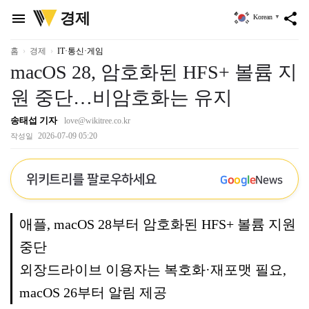
위
경제
menu
share
Korean
▼
키
트
리
홈
경제
IT·통신·게임
macOS 28, 암호화된 HFS+ 볼륨 지
원 중단…비암호화는 유지
송태섭 기자
love@wikitree.co.kr
2026-07-09 05:20
작성일
위키트리를 팔로우하세요
G
o
o
g
l
e
News
애플, macOS 28부터 암호화된 HFS+ 볼륨 지원
중단
외장드라이브 이용자는 복호화·재포맷 필요,
macOS 26부터 알림 제공