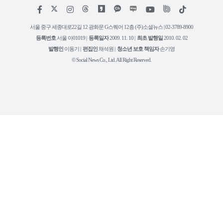
저
페
인
위
틱
작
이
스
키
톡
권
스
타
트
서울 중구 세종대로22길 12 광화문 G스퀘어 12층 (주)소셜뉴스 | 02-3789-8900
정
북
그
리
보
등록번호
서울 아01019 |
등록일자
2009. 11. 10 |
최초 발행일
2010. 02. 02
램
유
튜
발행인
이동기 |
편집인
채석원 |
청소년 보호 책임자
손기영
브
© Social News Co., Ltd. All Right Reserved.