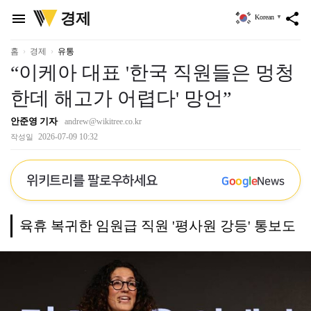
위
경제
menu
share
Korean
▼
키
트
리
홈
경제
유통
“이케아 대표 '한국 직원들은 멍청
한데 해고가 어렵다' 망언”
안준영 기자
andrew@wikitree.co.kr
2026-07-09 10:32
작성일
위키트리를 팔로우하세요
G
o
o
g
l
e
News
육휴 복귀한 임원급 직원 '평사원 강등' 통보도