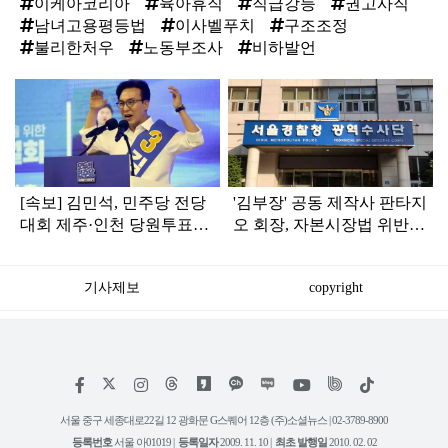
이케아코리아
육아휴직
직급강등
권고사직
남녀고용평등법
이사벨푸치
구조조정
불리한처우
노동부조사
비하발언
탑
라
인
[속보] 김민석, 민주당 전당
'김부장' 공동 제작사 판타지
대회 제주·인천 당원투표서
오 회장, 자본시장법 위반
승리로 1위 탈환
혐의로 피소됐다
기사제보
copyright
저
페
인
위
틱
작
이
스
키
톡
권
스
타
트
서울 중구 세종대로22길 12 광화문 G스퀘어 12층 (주)소셜뉴스 | 02-3789-8900
정
북
그
리
보
등록번호
서울 아01019 |
등록일자
2009. 11. 10 |
최초 발행일
2010. 02. 02