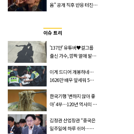
옴” 공개 직후 반응 터진
진로 뷔 캠페인 영상
이슈 트리
'137만' 유튜버♥걸그룹
출신 가수, 깜짝 열애 발
표…공개된 투샷 '눈길'
(+사진)
이게 드디어 개봉하네…
1626만 배우 앞세워 5년
만에 출격하는 ‘한국 영화’
한국기행 ‘변하지 않아 좋
아’ 4부…120년 역사의 대
구 평양냉면 外
김정관 산업장관 “중국은
일주일에 하루 쉬어…주