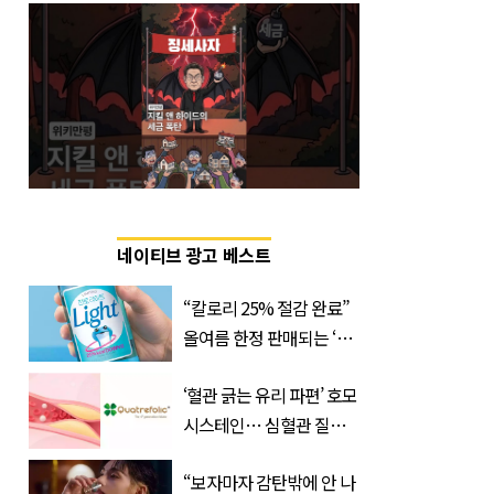
네이티브 광고 베스트
“칼로리 25% 절감 완료”
올여름 한정 판매되는 ‘최
저 칼로리 소주’ 나왔다
‘혈관 긁는 유리 파편’ 호모
시스테인… 심혈관 질환
으로 사망 위험 부른다
“보자마자 감탄밖에 안 나