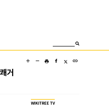
검색
add
remove
link
print
 쾌거
WIKITREE TV