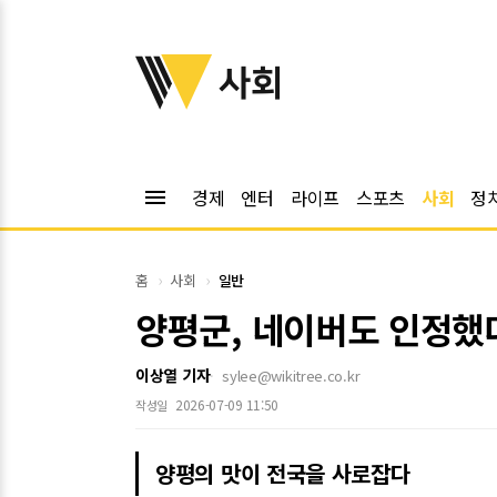
위키트리
사회
menu
경제
엔터
라이프
스포츠
사회
정
홈
사회
일반
양평군, 네이버도 인정했다
이상열 기자
sylee@wikitree.co.kr
2026-07-09 11:50
작성일
양평의 맛이 전국을 사로잡다