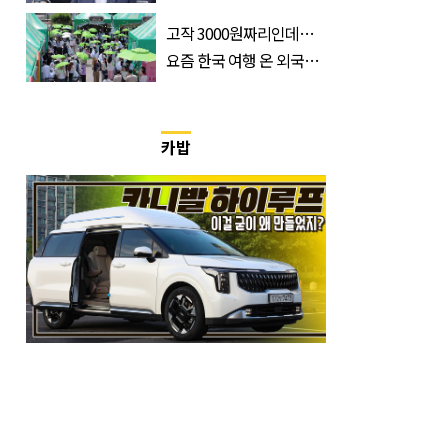
52시간 손 봐야 한다”
고작 3000원짜리인데…
요즘 한국 여행 온 외국인
들 필수 구매템이라는 '이
것'
카밥