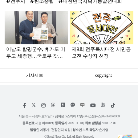
전주시
탄소중립
대한민국지속가능발전대회
탑
라
인
이남오 함평군수, 휴가도 미
제9회 전주독서대전 시민공
루고 세종행…국토부 찾아
모전 수상자 선정
핵심 현안 건의
기사제보
copyright
저
페
인
위
틱
작
이
스
키
톡
권
스
타
트
서울 중구 세종대로22길 12 광화문 G스퀘어 12층 (주)소셜뉴스 | 02-3789-8900
정
북
그
리
보
등록번호
서울 아01019 |
등록일자
2009. 11. 10 |
최초 발행일
2010. 02. 02
램
유
튜
발행인
이동기 |
편집인
채석원 |
청소년 보호 책임자
손기영
브
© Social News Co., Ltd. All Right Reserved.