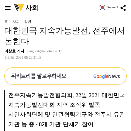
위
사회
menu
share
Korean
▼
키
트
리
홈
사회
일반
대한민국 지속가능발전, 전주에서
논한다
이상호 기자
sanghodi@wikitree.co.kr
2021-06-22 21:03
작성일
위키트리를 팔로우하세요
G
o
o
g
l
e
News
전주지속가능발전협의회, 22일 2021 대한민국
지속가능발전대회 지역 조직위 발족
시민사회단체 및 민관협력기구와 전주시 유관
기관 등 총 48개 기관·단체가 참여