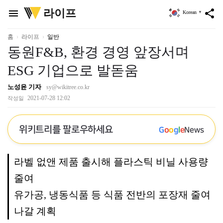
위
라이프
menu
share
Korean
▼
키
트
리
홈
라이프
일반
동원F&B, 환경 경영 앞장서며
ESG 기업으로 발돋움
노성윤 기자
sy@wikitree.co.kr
2021-07-28 12:02
작성일
위키트리를 팔로우하세요
G
o
o
g
l
e
News
라벨 없앤 제품 출시해 플라스틱 비닐 사용량
줄여
유가공, 냉동식품 등 식품 전반의 포장재 줄여
나갈 계획