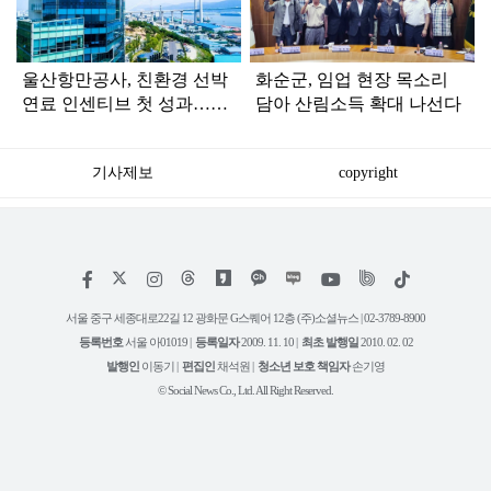
울산항만공사, 친환경 선박
화순군, 임업 현장 목소리
연료 인센티브 첫 성과…시
담아 산림소득 확대 나선다
행 한 달 만에 4척 신청
기사제보
copyright
저
페
인
위
틱
작
이
스
키
톡
권
스
타
트
서울 중구 세종대로22길 12 광화문 G스퀘어 12층 (주)소셜뉴스 | 02-3789-8900
정
북
그
리
보
등록번호
서울 아01019 |
등록일자
2009. 11. 10 |
최초 발행일
2010. 02. 02
램
유
튜
발행인
이동기 |
편집인
채석원 |
청소년 보호 책임자
손기영
브
© Social News Co., Ltd. All Right Reserved.