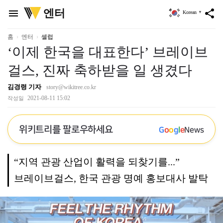
위
엔터
menu
share
Korean
▼
키
트
리
홈
엔터
셀럽
‘이제 한국을 대표한다’ 브레이브
걸스, 진짜 축하받을 일 생겼다
김경령 기자
story@wikitree.co.kr
2021-08-11 15:02
작성일
위키트리를 팔로우하세요
G
o
o
g
l
e
News
“지역 관광 산업이 활력을 되찾기를...”
브레이브걸스, 한국 관광 명예 홍보대사 발탁