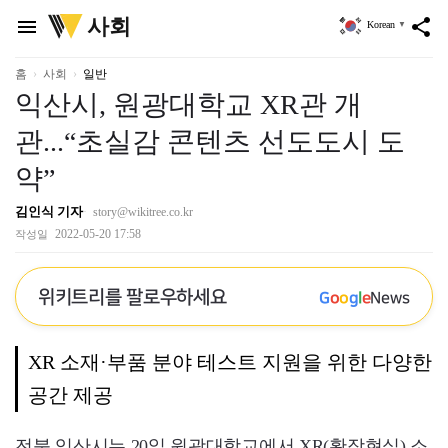
위
사회
menu
share
Korean
▼
키
트
리
홈
사회
일반
익산시, 원광대학교 XR관 개
관...“초실감 콘텐츠 선도도시 도
약”
김인식 기자
story@wikitree.co.kr
2022-05-20 17:58
작성일
위키트리를 팔로우하세요
G
o
o
g
l
e
News
XR 소재·부품 분야 테스트 지원을 위한 다양한
공간 제공
전북 익산시는 20일 원광대학교에서 XR(확장현실) 소