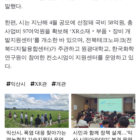
말했다.
한편, 시는 지난해 4월 공모에 선정돼 국비 58억원, 총
사업비 97여억원을 확보해 ‘XR소재‧부품‧장비 개
발지원센터’를 개소한 바 있으며, 전북테크노파크(전
북디지털융합센터)가 주관하고 원광대학교, 한국화학
연구원이 참여한 컨소시엄이 지원센터를 운영하고 있
다.
익산시
XR관
개관
탑
라
인
익산시, 폭염 대응 찾아가는
시민과 함께 정책 설계…'익
영농현장 기술지원단 운영
산 시민아카데미' 본격 운영