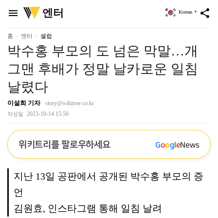
위
엔터
menu
share
Korean
▼
키
트
리
홈
엔터
셀럽
박수홍 부모의 도 넘은 막말…개
그맨 후배가 정말 날카로운 일침
날렸다
이설희 기자
story@wikitree.co.kr
2023-10-14 15:50
작성일
위키트리를 팔로우하세요
G
o
o
g
l
e
News
지난 13일 공판에서 공개된 박수홍 부모의 증
언
김원효, 인스타그램 통해 일침 날려