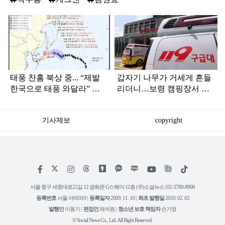
탑
라
인
태풍 찬홈 북상 중... “제발
갑자기 나무가 거세게 흔들
한국으로 태풍 와달라” 말
리더니…보령 캠핑장서 일
나오는 이유
가족 등 7명 병원행
기사제보
copyright
저
페
인
위
틱
작
이
스
키
톡
권
스
타
트
서울 중구 세종대로22길 12 광화문 G스퀘어 12층 (주)소셜뉴스 | 02-3789-8900
정
북
그
리
보
등록번호
서울 아01019 |
등록일자
2009. 11. 10 |
최초 발행일
2010. 02. 02
램
유
튜
발행인
이동기 |
편집인
채석원 |
청소년 보호 책임자
손기영
브
© Social News Co., Ltd. All Right Reserved.