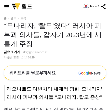
위
월드
menu
share
Korean
▼
키
트
리
홈
월드
토픽
“모나리자, '탈모'였다” 러시아 피
부과 의사들, 갑자기 2023년에 새
롭게 주장
김유표 기자
story@wikitree.co.kr
2023-10-14 16:19
작성일
위키트리를 팔로우하세요
G
o
o
g
l
e
News
레오나르도 다빈치의 세계적 명화 '모나리자'
러시아 피부과 의사들 “모나리자, 탈모 증상”
레오나르도 다빈치의 세계적 명화 '모나리자' 그림 속