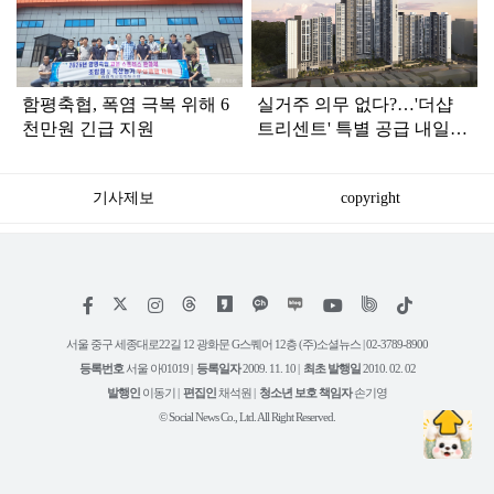
인
함평축협, 폭염 극복 위해 6
실거주 의무 없다?…'더샵
천만원 긴급 지원
트리센트' 특별 공급 내일
시작, 분양가는?
기사제보
copyright
저
페
인
위
틱
작
이
스
키
톡
권
스
타
트
서울 중구 세종대로22길 12 광화문 G스퀘어 12층 (주)소셜뉴스 | 02-3789-8900
정
북
그
리
보
등록번호
서울 아01019 |
등록일자
2009. 11. 10 |
최초 발행일
2010. 02. 02
램
유
튜
발행인
이동기 |
편집인
채석원 |
청소년 보호 책임자
손기영
브
© Social News Co., Ltd. All Right Reserved.