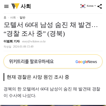
위
사회
menu
share
Korean
▼
키
트
리
홈
사회
일반
모텔서 60대 남성 숨진 채 발견…
“경찰 조사 중” (경북)
이범희 기자
story@wikitree.co.kr
2024-01-06 15:49
작성일
위키트리를 팔로우하세요
G
o
o
g
l
e
News
현재 경찰은 사망 원인 조사 중
경북의 한 모텔에서 60대 남성이 숨진 채 발견돼 경찰
이 수사에 나섰다.