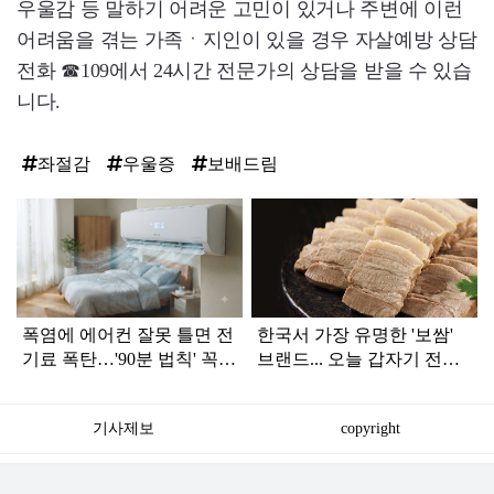
우울감 등 말하기 어려운 고민이 있거나 주변에 이런
어려움을 겪는 가족ㆍ지인이 있을 경우 자살예방 상담
전화 ☎109에서 24시간 전문가의 상담을 받을 수 있습
니다.
좌절감
우울증
보배드림
탑
라
인
폭염에 에어컨 잘못 틀면 전
한국서 가장 유명한 '보쌈'
기료 폭탄…'90분 법칙' 꼭
브랜드... 오늘 갑자기 전해
확인하세요
진 안 좋은 소식
기사제보
copyright