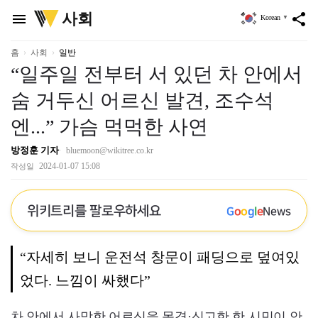
위
사회
menu
share
Korean
▼
키
트
리
홈
사회
일반
“일주일 전부터 서 있던 차 안에서
숨 거두신 어르신 발견, 조수석
엔...” 가슴 먹먹한 사연
방정훈 기자
bluemoon@wikitree.co.kr
2024-01-07 15:08
작성일
위키트리를 팔로우하세요
G
o
o
g
l
e
News
“자세히 보니 운전석 창문이 패딩으로 덮여있
었다. 느낌이 싸했다”
차 안에서 사망한 어르신을 목격·신고한 한 시민이 안