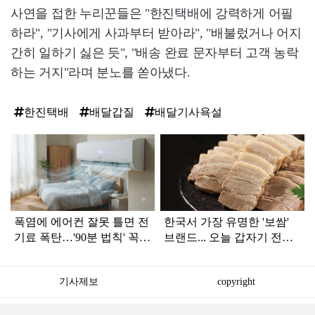
사연을 접한 누리꾼들은 "한진택배에 강력하게 어필
하라", "기사에게 사과부터 받아라", "배불렀거나 어지
간히 일하기 싫은 듯", "배송 완료 문자부터 고객 농락
하는 거지"라며 분노를 쏟아냈다.
한진택배
배달갑질
배달기사욕설
탑
라
인
폭염에 에어컨 잘못 틀면 전
한국서 가장 유명한 '보쌈'
기료 폭탄…'90분 법칙' 꼭
브랜드... 오늘 갑자기 전해
확인하세요
진 안 좋은 소식
기사제보
copyright