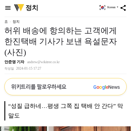
위
정치
menu
share
Korean
▼
키
트
리
홈
정치
허위 배송에 항의하는 고객에게
한진택배 기사가 보낸 욕설문자
(사진)
안준영 기자
andrew@wikitree.co.kr
2024-01-15 17:27
작성일
위키트리를 팔로우하세요
G
o
o
g
l
e
News
“성질 급하네…평생 그쪽 집 택배 안 간다” 막
말도