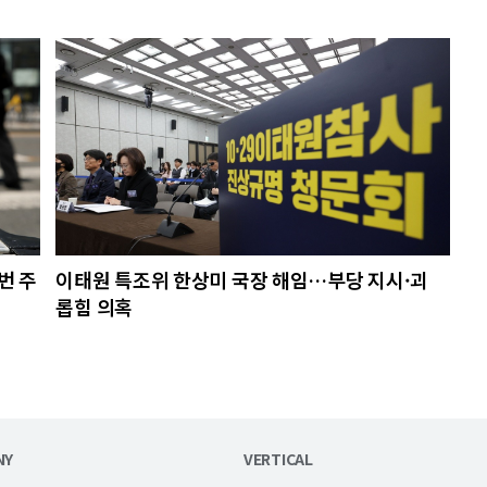
번 주
이태원 특조위 한상미 국장 해임…부당 지시·괴
롭힘 의혹
NY
VERTICAL