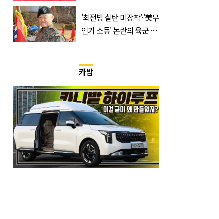
비전리그 우승컵 품었다
'최전방 실탄 미장착'·'美무
인기 소동' 논란의 육군 1
군단장, 결국 이렇게 됐다
카밥