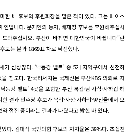
출마한 배 후보의 후원회장을 맡은 적이 있다. 그는 페이스
문재인입니다. 문재인의 동지, 배재정 후보를 후원해주십시
게 도와주십시오. 부산이 바뀌면 대한민국이 바뀝니다”란
후보는 불과 1869표 차로 낙선했다.
세가 심상찮다. ‘낙동강 벨트’ 중 5개 지역구에서 선전하
을 정도다. 한국리서치는 국제신문·부산KBS 의뢰로 지
 '낙동강 벨트' 4곳을 포함한 부산 북갑·남·사상·사하갑·해
시한 결과 민주당 후보가 북갑·사상·사하갑·양산을에서 오
보와 접전 중이라는 결과가 나왔다고 밝힌 바 있다.
얻었다. 김대식 국민의힘 후보의 지지율은 39%다. 초접전