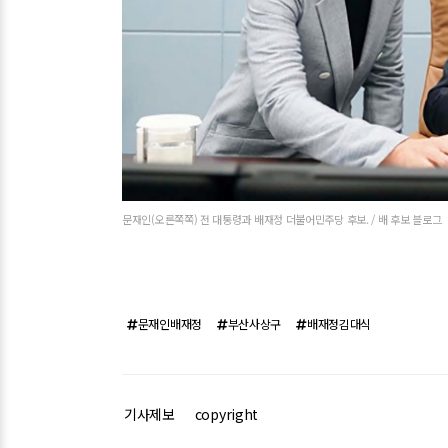
문재인(오른쪽쪽) 전 대통령과 배재정 더불어민주당 후보. / 배 후보 블로그
문재인배재정
부산사상구
배재정김대식
기사제보
copyright