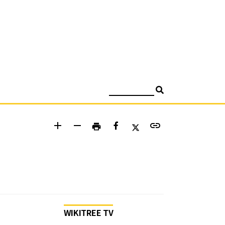
검색
add
remove
link
print
WIKITREE TV