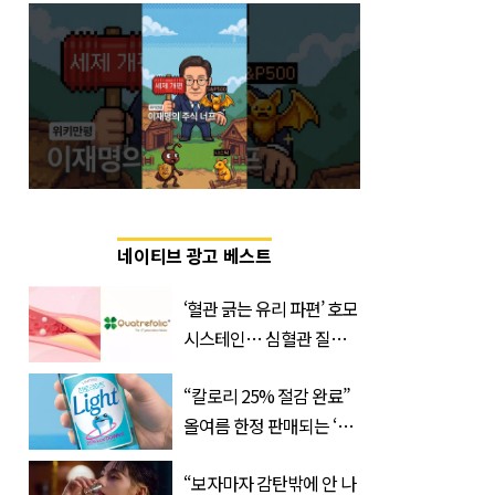
네이티브 광고 베스트
‘혈관 긁는 유리 파편’ 호모
시스테인… 심혈관 질환
으로 사망 위험 부른다
“칼로리 25% 절감 완료”
올여름 한정 판매되는 ‘최
저 칼로리 소주’ 나왔다
“보자마자 감탄밖에 안 나