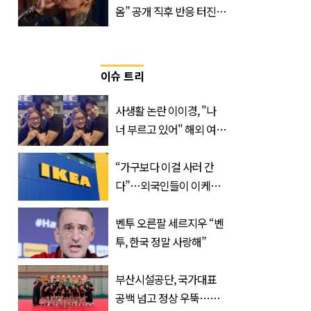
옴” 공개 직후 반응 터진
진로 뷔 캠페인 영상
이슈 트리
사생활 논란 이이경, "나
너 부르고 있어" 해외 여배
우와 스킨십 근황 포착
“가구보다 이걸 사러 간
다”…외국인들이 이케아
에서 장바구니에 담는 간
식 3종
벤투 오른팔 세르지우 “벤
투, 한국 정말 사랑해”
부산시설공단, 국가대표
공백 넘고 정상 우뚝…디