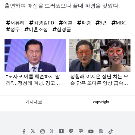
출연하며 애정을 드러냈으나 끝내 파경을 맞았다.
서유리
최병길PD
이혼
파경
5년
MBC
성우
이혼조정
심경글
탑
라
인
“노사모 이름 훼손하지 말
정청래-이지은 장난 치는 모
라”…정청래 겨냥, 경고장
습 담은 또다른 영상 급속
세게 날린 인물 정체
확산
기사제보
copyright
저
페
인
위
틱
작