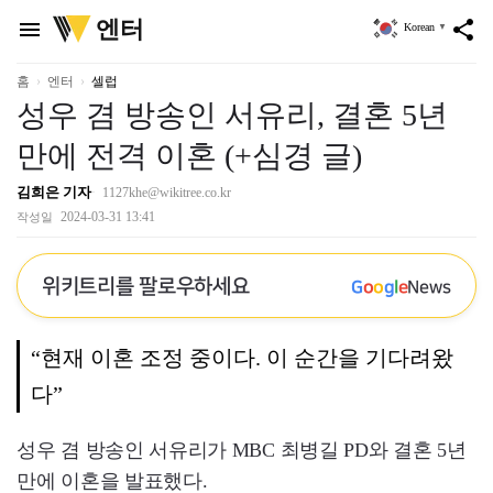
위
엔터
menu
share
Korean
▼
키
트
리
홈
엔터
셀럽
성우 겸 방송인 서유리, 결혼 5년
만에 전격 이혼 (+심경 글)
김희은 기자
1127khe@wikitree.co.kr
2024-03-31 13:41
작성일
위키트리를 팔로우하세요
G
o
o
g
l
e
News
“현재 이혼 조정 중이다. 이 순간을 기다려왔
다”
성우 겸 방송인 서유리가 MBC 최병길 PD와 결혼 5년
만에 이혼을 발표했다.