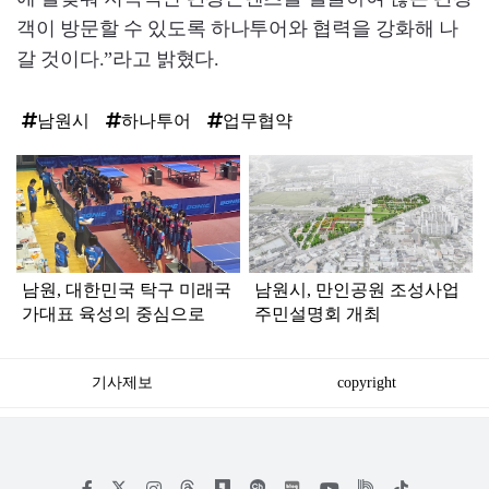
객이 방문할 수 있도록 하나투어와 협력을 강화해 나
갈 것이다.”라고 밝혔다.
남원시
하나투어
업무협약
탑
라
인
남원, 대한민국 탁구 미래국
남원시, 만인공원 조성사업
가대표 육성의 중심으로
주민설명회 개최
기사제보
copyright
저
페
인
위
틱