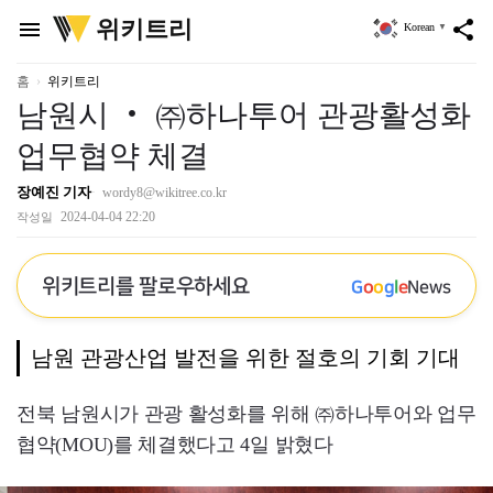
위
위키트리
menu
share
Korean
▼
키
트
리
홈
위키트리
남원시 ‧ ㈜하나투어 관광활성화
업무협약 체결
장예진 기자
wordy8@wikitree.co.kr
2024-04-04 22:20
작성일
위키트리를 팔로우하세요
G
o
o
g
l
e
News
남원 관광산업 발전을 위한 절호의 기회 기대
전북 남원시가 관광 활성화를 위해 ㈜하나투어와 업무
협약(MOU)를 체결했다고 4일 밝혔다