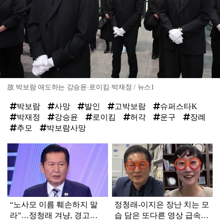
故 박보람 애도하는 강승윤·로이킴·박재정 / 뉴스1
박보람
사망
발인
고박보람
슈퍼스타K
박재정
강승윤
로이킴
허각
운구
장례
추모
박보람사망
탑
라
인
“노사모 이름 훼손하지 말
정청래-이지은 장난 치는 모
라”…정청래 겨냥, 경고장
습 담은 또다른 영상 급속