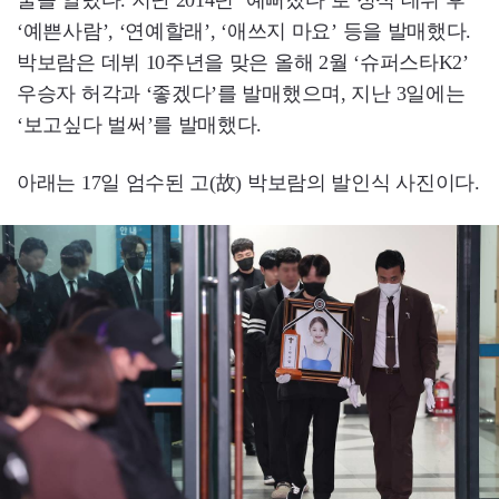
굴을 알렸다. 지난 2014년 ‘예뻐졌다’로 정식 데뷔 후
‘예쁜사람’, ‘연예할래’, ‘애쓰지 마요’ 등을 발매했다.
박보람은 데뷔 10주년을 맞은 올해 2월 ‘슈퍼스타K2’
우승자 허각과 ‘좋겠다’를 발매했으며, 지난 3일에는
‘보고싶다 벌써’를 발매했다.
아래는 17일 엄수된 고(故) 박보람의 발인식 사진이다.