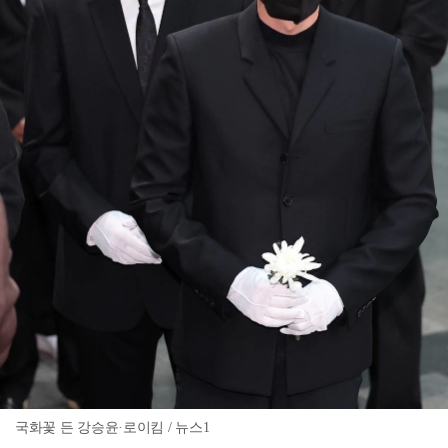
국화꽃 든 강승윤·로이킴 / 뉴스1