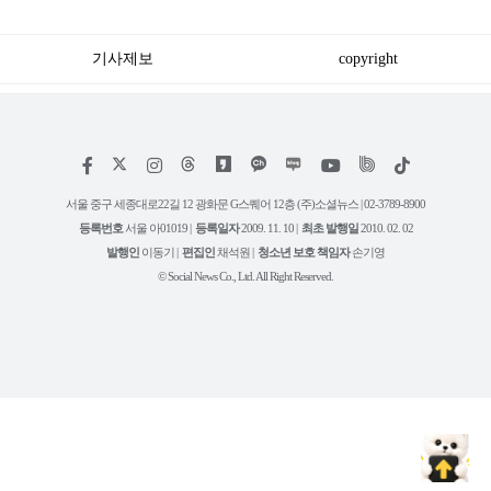
세게 날린 인물 정체
확산
기사제보
copyright
저
페
인
위
틱
작
이
스
키
톡
권
스
타
트
서울 중구 세종대로22길 12 광화문 G스퀘어 12층 (주)소셜뉴스 | 02-3789-8900
정
북
그
리
보
등록번호
서울 아01019 |
등록일자
2009. 11. 10 |
최초 발행일
2010. 02. 02
램
유
튜
발행인
이동기 |
편집인
채석원 |
청소년 보호 책임자
손기영
브
© Social News Co., Ltd. All Right Reserved.