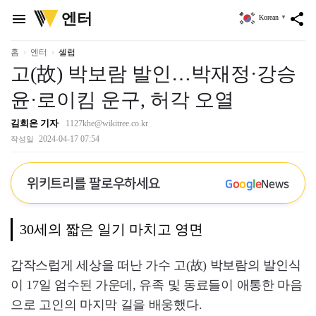
위
엔터
menu
share
Korean
▼
키
트
리
홈
엔터
셀럽
고(故) 박보람 발인…박재정·강승
윤·로이킴 운구, 허각 오열
김희은 기자
1127khe@wikitree.co.kr
2024-04-17 07:54
작성일
위키트리를 팔로우하세요
G
o
o
g
l
e
News
30세의 짧은 일기 마치고 영면
갑작스럽게 세상을 떠난 가수 고(故) 박보람의 발인식
이 17일 엄수된 가운데, 유족 및 동료들이 애통한 마음
으로 고인의 마지막 길을 배웅했다.