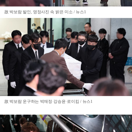
故 박보람 발인, 영정사진 속 밝은 미소 / 뉴스1
故 박보람 운구하는 박재정·강승윤·로이킴 / 뉴스1