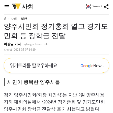
위
사회
menu
share
Korean
▼
키
트
리
홈
사회
일반
양주시민회 정기총회 열고 경기도
민회 등 장학금 전달
이상열 기자
sylee@wikitree.co.kr
2024-05-07 14:19
작성일
위키트리를 팔로우하세요
G
o
o
g
l
e
News
시민이 행복한 양주시를
경기 양주시민회(회장 최인석)는 지난 2일 양주시청
지하 대회의실에서 ‘2024년 정기총회 및 경기도민회·
양주시민회 장학금 전달식’을 개최했다고 밝혔다.