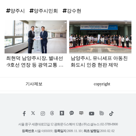
양주시
양주시민회
강수현
탑
라
인
최현덕 남양주시장, 별내선
남양주시, 유니세프 아동친
·9호선 연장 등 광역교통 정
화도시 인증 현판 제막
부 지원 요청
기사제보
copyright
저
페
인
위
틱
작
이
스
키
톡
권
스
타
트
서울 중구 세종대로22길 12 광화문 G스퀘어 12층 (주)소셜뉴스 | 02-3789-8900
정
북
그
리
보
등록번호
서울 아01019 |
등록일자
2009. 11. 10 |
최초 발행일
2010. 02. 02
램
유