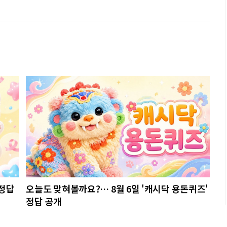
 정답
오늘도 맞혀볼까요?… 8월 6일 '캐시닥 용돈퀴즈'
정답 공개