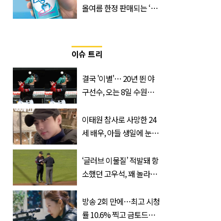
올여름 한정 판매되는 ‘최
저 칼로리 소주’ 나왔다
이슈 트리
결국 '이별'… 20년 뛴 야
구선수, 오는 8일 수원서
마지막 선언
이태원 참사로 사망한 24
세 배우, 아들 생일에 눈물
쏟은 어머니
‘글러브 이물질’ 적발돼 항
소했던 고우석, 꽤 놀라운
소식 전해졌다
방송 2회 만에…최고 시청
률 10.6% 찍고 금토드라