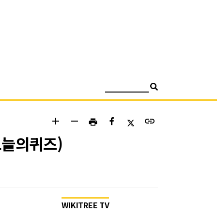
검색
add
remove
link
print
 오늘의퀴즈)
WIKITREE TV