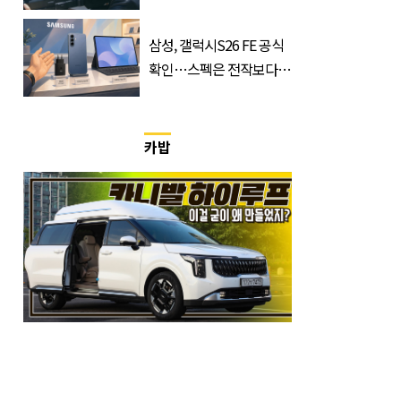
마 전체 1위 차지한 '드라
마'
삼성, 갤럭시S26 FE 공식
확인…스펙은 전작보다
낮췄다
카밥