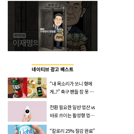
네이티브 광고 베스트
“내 목소리가 쏘니 형에
게..?” 축구 팬들 잠 못 들
게 할 테라의 역대급 이벤
전환 필요한 일반 엽산 vs
트
바로 쓰이는 활성형 엽
산… 차이는?
“칼로리 25% 절감 완료”
‘Quatrefolic®’ 주목