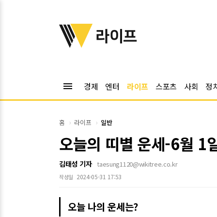
위키트리
라이프
menu
경제
엔터
라이프
스포츠
사회
정
홈
라이프
일반
오늘의 띠별 운세-6월 1
김태성 기자
taesung1120@wikitree.co.kr
2024-05-31 17:53
작성일
오늘 나의 운세는?