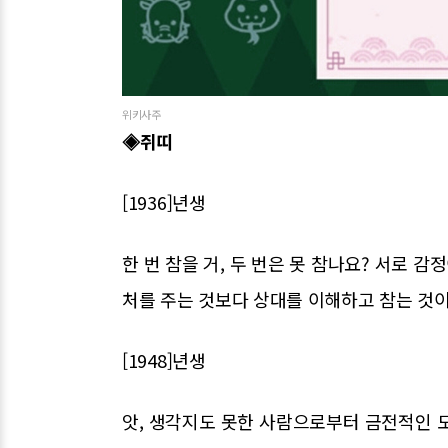
위키사주
◈쥐띠
[1936]년생
한 번 참을 거, 두 번은 못 참나요? 서로 
처를 주는 것보다 상대를 이해하고 참는 것이
[1948]년생
앗, 생각지도 못한 사람으로부터 금전적인 