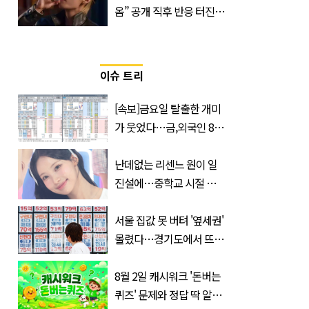
옴” 공개 직후 반응 터진
진로 뷔 캠페인 영상
이슈 트리
[속보]금요일 탈출한 개미
가 웃었다…금,외국인 8조
매수에도 월,삼성전자·SK
하이닉스 '와르르'
난데없는 리센느 원이 일
진설에…중학교 시절 담
임교사까지 등장
서울 집값 못 버텨 '옆세권'
몰렸다…경기도에서 뜨는
'지역 3곳'
8월 2일 캐시워크 '돈버는
퀴즈' 문제와 정답 딱 알려