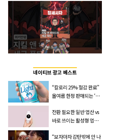
네이티브 광고 베스트
“칼로리 25% 절감 완료”
올여름 한정 판매되는 ‘최
저 칼로리 소주’ 나왔다
전환 필요한 일반 엽산 vs
바로 쓰이는 활성형 엽
산… 차이는?
“보자마자 감탄밖에 안 나
‘Quatrefolic®’ 주목