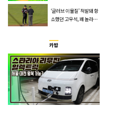
드립니다
‘글러브 이물질’ 적발돼 항
소했던 고우석, 꽤 놀라운
소식 전해졌다
카밥