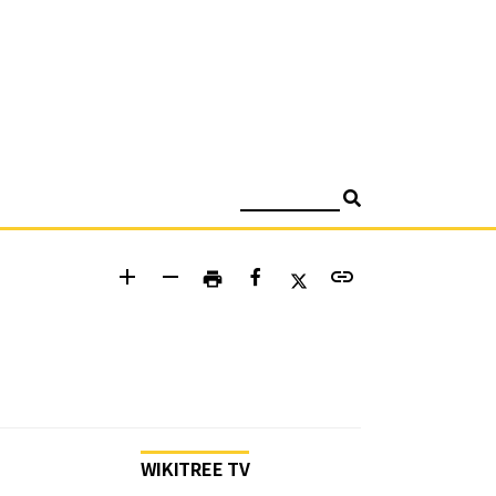
검색
add
remove
link
print
WIKITREE TV