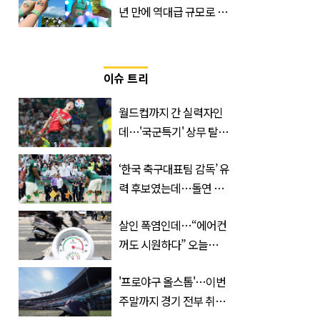
년 만에 역대급 규모로 돌
아온 ‘이슬라이브 페스티
벌’
이슈 트리
월드컵까지 간 실력자인
데…'국군특기' 상무 탈락
해 난리 난 '한국 국가대표'
‘한국 축구대표팀 감독’ 유
력 후보였는데…돌연 코
트디부아르 지휘봉 잡은
살인 폭염인데…“에어컨
‘거장’
꺼도 시원하다” 오늘
26∼28도에 머문 ‘이곳’
'프로야구 올스톱'…이번
주말까지 경기 전부 취소,