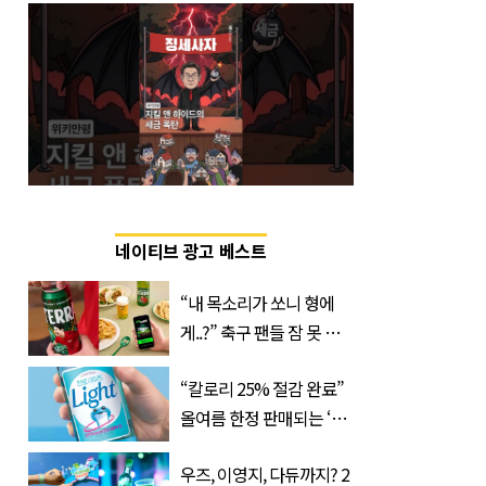
네이티브 광고 베스트
“내 목소리가 쏘니 형에
게..?” 축구 팬들 잠 못 들
게 할 테라의 역대급 이벤
“칼로리 25% 절감 완료”
트
올여름 한정 판매되는 ‘최
저 칼로리 소주’ 나왔다
우즈, 이영지, 다듀까지? 2