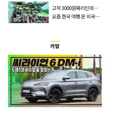
무슨 일?
고작 3000원짜리인데…
요즘 한국 여행 온 외국인
들 필수 구매템이라는 '이
것'
카밥