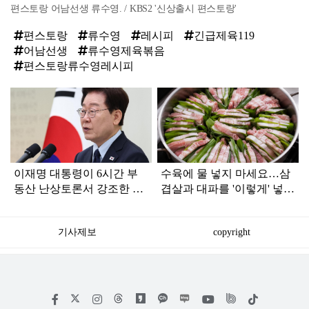
편스토랑 어남선생 류수영. / KBS2 '신상출시 편스토랑'
편스토랑
류수영
레시피
긴급제육119
어남선생
류수영제육볶음
편스토랑류수영레시피
탑
라
인
이재명 대통령이 6시간 부
수육에 물 넣지 마세요…삼
동산 난상토론서 강조한 내
겹살과 대파를 '이렇게' 넣으
용... 13일 최종 대책 발표되
면 잡내 0% 순식간에 완성
나
입니다
기사제보
copyright
저
페
인
위
틱
작