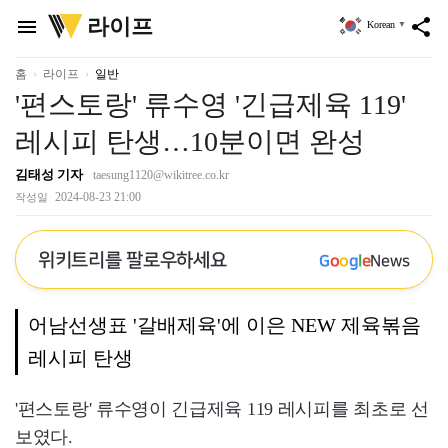
위
라이프
menu
share
Korean
▼
키
트
리
홈
라이프
일반
'편스토랑' 류수영 '긴급제육 119'
레시피 탄생…10분이면 완성
김태성 기자
taesung1120@wikitree.co.kr
2024-08-23 21:00
작성일
위키트리를 팔로우하세요
G
o
o
g
l
e
News
어남선생표 '갈배제육'에 이은 NEW 제육볶음
레시피 탄생
'편스토랑' 류수영이 긴급제육 119 레시피를 최초로 선
보였다.