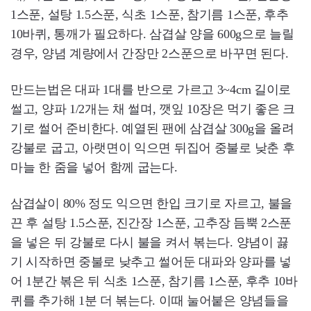
1스푼, 설탕 1.5스푼, 식초 1스푼, 참기름 1스푼, 후추
10바퀴, 통깨가 필요하다. 삼겹살 양을 600g으로 늘릴
경우, 양념 계량에서 간장만 2스푼으로 바꾸면 된다.
만드는법은 대파 1대를 반으로 가르고 3~4cm 길이로
썰고, 양파 1/2개는 채 썰며, 깻잎 10장은 먹기 좋은 크
기로 썰어 준비한다. 예열된 팬에 삼겹살 300g을 올려
강불로 굽고, 아랫면이 익으면 뒤집어 중불로 낮춘 후
마늘 한 줌을 넣어 함께 굽는다.
삼겹살이 80% 정도 익으면 한입 크기로 자르고, 불을
끈 후 설탕 1.5스푼, 진간장 1스푼, 고추장 듬뿍 2스푼
을 넣은 뒤 강불로 다시 불을 켜서 볶는다. 양념이 끓
기 시작하면 중불로 낮추고 썰어둔 대파와 양파를 넣
어 1분간 볶은 뒤 식초 1스푼, 참기름 1스푼, 후추 10바
퀴를 추가해 1분 더 볶는다. 이때 눌어붙은 양념들을