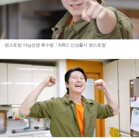
편스토랑 어남선생 류수영. / KBS2 '신상출시 편스토랑'