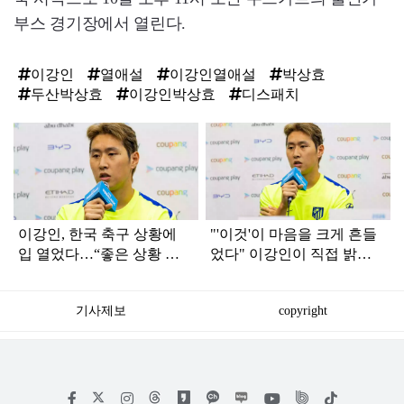
부스 경기장에서 열린다.
이강인
열애설
이강인열애설
박상효
두산박상효
이강인박상효
디스패치
탑
라
인
이강인, 한국 축구 상황에
"'이것'이 마음을 크게 흔들
입 열었다…“좋은 상황 아
었다" 이강인이 직접 밝힌
니지만...”
AT마드리드 '이적 이유'
기사제보
copyright
저
페
인
위
틱