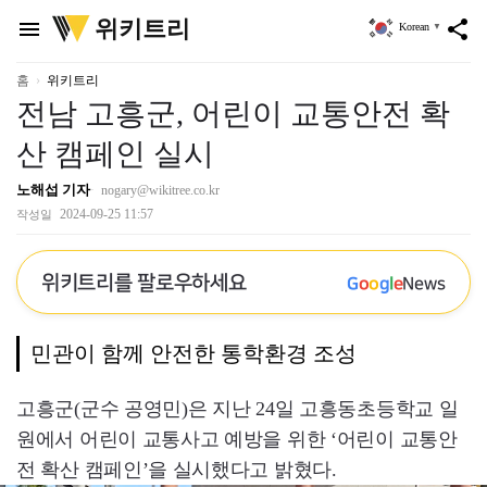
위
위키트리
menu
share
Korean
▼
키
트
리
홈
위키트리
전남 고흥군, 어린이 교통안전 확
산 캠페인 실시
노해섭 기자
nogary@wikitree.co.kr
2024-09-25 11:57
작성일
위키트리를 팔로우하세요
G
o
o
g
l
e
News
민관이 함께 안전한 통학환경 조성
고흥군(군수 공영민)은 지난 24일 고흥동초등학교 일
원에서 어린이 교통사고 예방을 위한 ‘어린이 교통안
전 확산 캠페인’을 실시했다고 밝혔다.