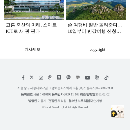
인
고흥 축산의 미래, 스마트
쓴 여행비 절반 돌려준다…
ICT로 새 판 짠다
10일부터 반값여행 신청받
는 '이 지역'
기사제보
copyright
저
페
인
위
틱
작
이
스
키
톡
권
스
타
트
서울 중구 세종대로22길 12 광화문 G스퀘어 12층 (주)소셜뉴스 | 02-3789-8900
정
북
그
리
보
등록번호
서울 아01019 |
등록일자
2009. 11. 10 |
최초 발행일
2010. 02. 02
램
유
튜
발행인
이동기 |
편집인
채석원 |
청소년 보호 책임자
손기영
브
© Social News Co., Ltd. All Right Reserved.