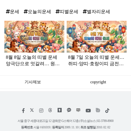
운세
오늘의운세
띠별운세
별자리운세
탑
라
인
8월 8일 오늘의 띠별 운세
8월 7일 오늘의 띠별 운세…
양극단으로 엇갈려… 원숭
쥐띠·양띠·호랑이띠 금전운
이띠는 행운 소띠는 기회
상승 기회 놓치면 후회
기사제보
copyright
저
페
인
위
틱
작
이
스
키
톡
권
스
타
트
서울 중구 세종대로22길 12 광화문 G스퀘어 12층 (주)소셜뉴스 | 02-3789-8900
정
북
그
리
보
등록번호
서울 아01019 |
등록일자
2009. 11. 10 |
최초 발행일
2010. 02. 02
램
유