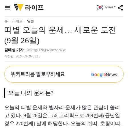
위
라이프
menu
share
Korean
▼
키
트
리
홈
라이프
일반
띠별 오늘의 운세… 새로운 도전
(9월 26일)
김태성 기자
taesung1120@wikitree.co.kr
2024-09-26 01:13
작성일
위키트리를 팔로우하세요
G
o
o
g
l
e
News
오늘 나의 운세는?
오늘의 띠별 운세와 별자리 운세가 많은 관심이 쏠리
고 있다. 9월 26일은 그레고리력으로 269번째(윤년일
경우 270번째) 날에 해당한다. 오늘의 쥐띠, 호랑이띠,