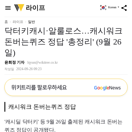
위
라이프
menu
share
Korean
▼
키
트
리
홈
라이프
일반
닥터키캐시·알룰로스…캐시워크
돈버는퀴즈 정답 '총정리' (9월 26
일)
윤희정 기자
hjyun@wikitree.co.kr
2024-09-26 09:23
작성일
위키트리를 팔로우하세요
G
o
o
g
l
e
News
캐시워크 돈버는퀴즈 정답
'캐시딜 닥터키' 등 9월 26일 출제된 캐시워크 돈버는
퀴즈 정답이 공개됐다.