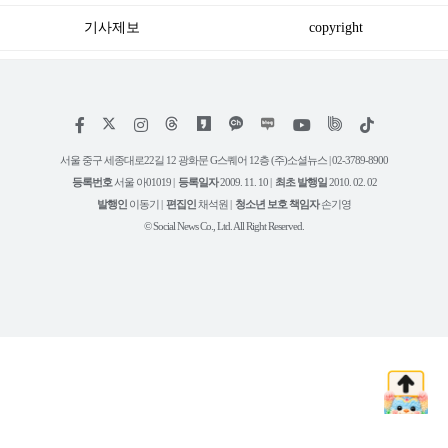
기사제보
copyright
저
페
인
위
틱
작
이
스
키
톡
권
스
타
트
서울 중구 세종대로22길 12 광화문 G스퀘어 12층 (주)소셜뉴스 | 02-3789-8900
정
북
그
리
보
등록번호
서울 아01019 |
등록일자
2009. 11. 10 |
최초 발행일
2010. 02. 02
램
유
튜
발행인
이동기 |
편집인
채석원 |
청소년 보호 책임자
손기영
브
© Social News Co., Ltd. All Right Reserved.