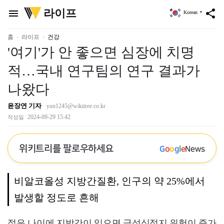
위
라이프
menu
share
Korean
▼
키
트
리
홈
라이프
건강
'여기'가 안 좋으면 심장에 치명
적…국내 연구팀의 연구 결과가
나왔다
윤장연 기자
yun1245@wikitree.co.kr
2024-09-29 15:42
작성일
위키트리를 팔로우하세요
G
o
o
g
l
e
News
비알코올성 지방간질환, 인구의 약 25%에서
발생할 정도로 흔해
젊은 나이에 지방간이 있으면 급성심정지 위험이 증가