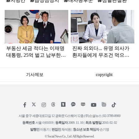
지방간
급성심정지
대사증후군
심혈관질환
탑
라
인
부동산 세금 적다는 이재명
진짜 의외다... 유명 의사가
대통령, 25억 벌고 납부한
환자들에게 무조건 먹으라
'세금 액수' 봤더니...
고 강추하는 '이 음료'
기사제보
copyright
저
페
인
위
틱
작
이
스
키
톡
권
스
타
트
서울 중구 세종대로22길 12 광화문 G스퀘어 12층 (주)소셜뉴스 | 02-3789-8900
정
북
그
리
보
등록번호
서울 아01019 |
등록일자
2009. 11. 10 |
최초 발행일
2010. 02. 02
램
유
튜
발행인
이동기 |
편집인
채석원 |
청소년 보호 책임자
손기영
브
© Social News Co., Ltd. All Right Reserved.