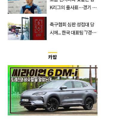
K리그의 출사표…경기 시
간, 장소, 볼 수 있는 곳은?
축구협회 심판 성접대 당
시에... 한국 대표팀 '7경기
무패신화'
카밥