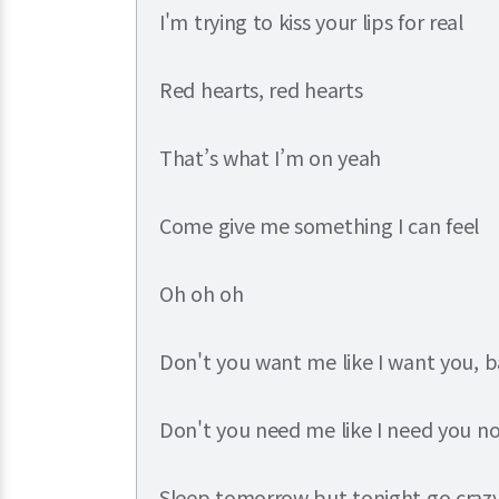
I'm trying to kiss your lips for real
Red hearts, red hearts
That’s what I’m on yeah
Come give me something I can feel
Oh oh oh
Don't you want me like I want you, 
Don't you need me like I need you n
Sleep tomorrow but tonight go craz