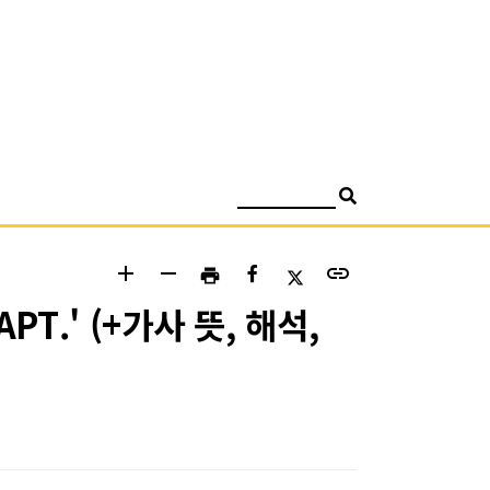
검색
add
remove
link
print
T.' (+가사 뜻, 해석,