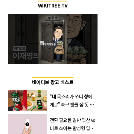
WIKITREE TV
네이티브 광고 베스트
“내 목소리가 쏘니 형에
게..?” 축구 팬들 잠 못 들
게 할 테라의 역대급 이벤
전환 필요한 일반 엽산 vs
트
바로 쓰이는 활성형 엽