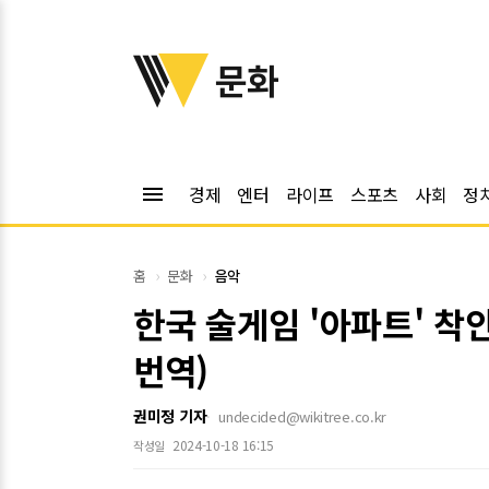
위키트리
문화
menu
경제
엔터
라이프
스포츠
사회
정
홈
문화
음악
한국 술게임 '아파트' 착안
번역)
권미정 기자
undecided@wikitree.co.kr
2024-10-18 16:15
작성일