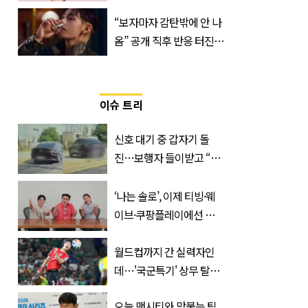
산… 차이는?
“보자마자 감탄밖에 안 나
‘Quatrefolic®’ 주목
옴” 공개 직후 반응 터진
진로 뷔 캠페인 영상
이슈 트리
신호 대기 중 갑자기 돌
진…보행자 들이받고 “다
시 죽여 드릴까”
‘나는 솔로’, 이제 티빙·웨
이브·쿠팡플레이에선 못
본다…오직 ‘여기’서만 공
개
월드컵까지 간 실력자인
데…'국군특기' 상무 탈락
해 난리 난 '한국 국가대표'
오늘 맨시티와 맞붙는 팀