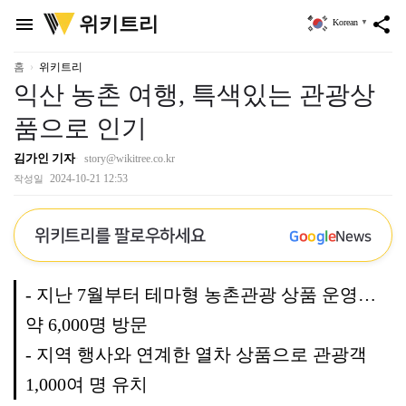
위
위키트리
menu
share
Korean
▼
키
트
리
홈
위키트리
익산 농촌 여행, 특색있는 관광상
품으로 인기
김가인 기자
story@wikitree.co.kr
2024-10-21 12:53
작성일
위키트리를 팔로우하세요
G
o
o
g
l
e
News
- 지난 7월부터 테마형 농촌관광 상품 운영…
약 6,000명 방문
- 지역 행사와 연계한 열차 상품으로 관광객
1,000여 명 유치