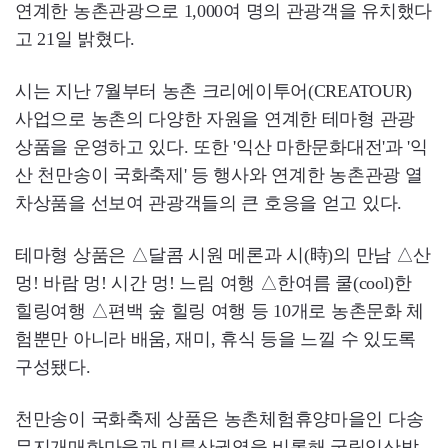
연계한 농촌관광으로 1,000여 명의 관광객을 유치했다
고 21일 밝혔다.
시는 지난 7월부터 농촌 크리에이투어(CREATOUR)
사업으로 농촌의 다양한 자원을 연계한 테마형 관광
상품을 운영하고 있다. 또한 '익산 마한문화대전'과 '익
산 천만송이 국화축제' 등 행사와 연계한 농촌관광 열
차상품을 선보여 관광객들의 큰 호응을 얻고 있다.
테마형 상품은 △달콤 시원 메론과 시(時)의 만남 △산
멍! 바람 멍! 시간 멍! 느림 여행 △한여름 쿨(cool)한
힐링여행 △편백 숲 힐링 여행 등 10개로 농촌문화 체
험뿐만 아니라 배움, 재미, 휴식 등을 느낄 수 있도록
구성됐다.
천만송이 국화축제 상품은 농촌체험휴양마을인 다송
무지개매화마을과 미륵산권역을 비롯해 국립익산박