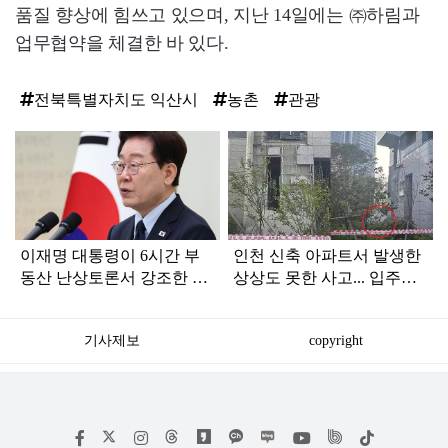
품질 향상에 힘쓰고 있으며, 지난 14일에는 ㈜하림과
업무협약을 체결한 바 있다.
전북특별자치도 익산시
농촌
관광
탑
라
인
이재명 대통령이 6시간 부
인천 신축 아파트서 발생한
동산 난상토론서 강조한 내
상상도 못한 사고... 입주민
용... 13일 최종 대책 발표되
아닌 사람들마저 '충격'
나
기사제보
copyright
저
페
인
위
틱
작