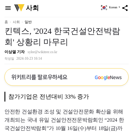
위
사회
menu
share
Korean
▼
키
트
리
홈
사회
일반
킨텍스, '2024 한국건설안전박람
회' 상황리 마무리
이상열 기자
sylee@wikitree.co.kr
2024-10-23 16:14
작성일
위키트리를 팔로우하세요
G
o
o
g
l
e
News
참가기업은 전년대비 33% 증가
안전한 건설환경 조성 및 건설안전문화 확산을 위해
개최되는 국내 유일 건설안전전문박람회인 “2024 한
국건설안전박람회”가 10월 16일(수)부터 18일(금)까