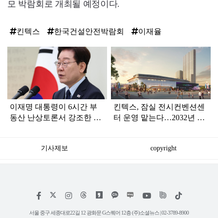
모 박람회로 개최될 예정이다.
킨텍스
한국건설안전박람회
이재율
탑
라
인
이재명 대통령이 6시간 부
킨텍스, 잠실 전시컨벤션센
동산 난상토론서 강조한 내
터 운영 맡는다…2032년 개
용... 13일 최종 대책 발표되
관 목표
나
기사제보
copyright
저
페
인
위
틱
작
이
스
키
톡
권
스
타
트
서울 중구 세종대로22길 12 광화문 G스퀘어 12층 (주)소셜뉴스 | 02-3789-8900
정