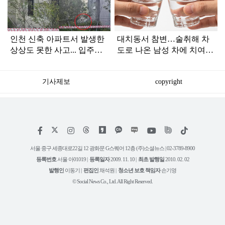
인
인천 신축 아파트서 발생한
대치동서 참변…술취해 차
상상도 못한 사고... 입주민
도로 나온 남성 차에 치여
아닌 사람들마저 '충격'
숨져
기사제보
copyright
저
페
인
위
틱
작
이
스
키
톡
권
스
타
트
서울 중구 세종대로22길 12 광화문 G스퀘어 12층 (주)소셜뉴스 | 02-3789-8900
정
북
그
리
보
등록번호
서울 아01019 |
등록일자
2009. 11. 10 |
최초 발행일
2010. 02. 02
램
유
튜
발행인
이동기 |
편집인
채석원 |
청소년 보호 책임자
손기영
브
© Social News Co., Ltd. All Right Reserved.