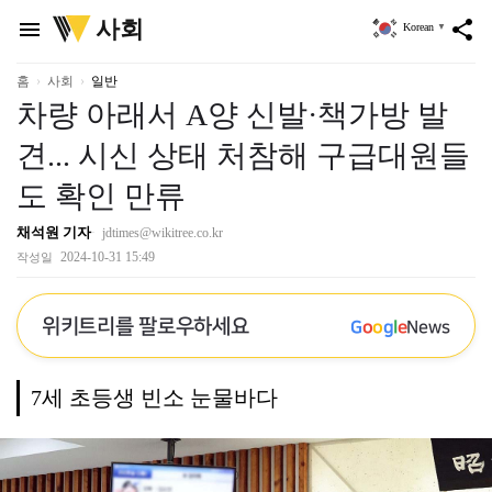
위
사회
menu
share
Korean
▼
키
트
리
홈
사회
일반
차량 아래서 A양 신발·책가방 발
견... 시신 상태 처참해 구급대원들
도 확인 만류
채석원 기자
jdtimes@wikitree.co.kr
2024-10-31 15:49
작성일
위키트리를 팔로우하세요
G
o
o
g
l
e
News
7세 초등생 빈소 눈물바다