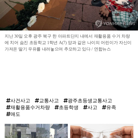
지난 30일 오후 광주 북구 한 아파트단지 내에서 재활용품 수거 차량
에 치어 숨진 초등학교 1학년 A(7) 양과 같은 나이의 어린이가 자신이
가져온 딸기 우유를 내려놓으며 추모하고 있다 / 연합뉴스
사건사고
교통사고
광주초등생교통사고
재활용품수거차량
초등학생
사고
유족
애도
탑
라