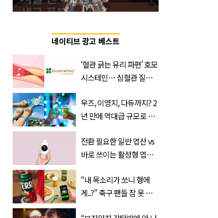
네이티브 광고 베스트
‘혈관 긁는 유리 파편’ 호모
시스테인… 심혈관 질환
으로 사망 위험 부른다
우즈, 이영지, 다듀까지? 2
년 만에 역대급 규모로 돌
아온 ‘이슬라이브 페스티
전환 필요한 일반 엽산 vs
벌’
바로 쓰이는 활성형 엽
산… 차이는?
“내 목소리가 쏘니 형에
‘Quatrefolic®’ 주목
게..?” 축구 팬들 잠 못 들
게 할 테라의 역대급 이벤