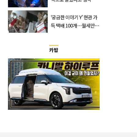
라... 뭔 일 벌어졌겠나"
‘궁금한 이야기 Y’ 현관 가
득 택배 100개…월세만 꼬
박 들어오는 수상한 집
카밥