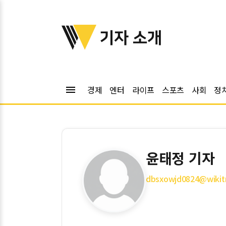
위키트리
기자 소개
menu
경제
엔터
라이프
스포츠
사회
정
윤태정 기자
dbsxowjd0824@wikitr