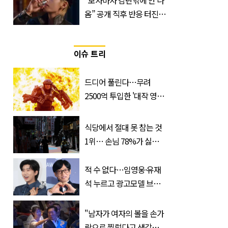
“보자마자 감탄밖에 안 나
트
옴” 공개 직후 반응 터진
진로 뷔 캠페인 영상
이슈 트리
드디어 풀린다…무려
2500억 투입한 '대작 영
화', 넷플릭스서 공개
식당에서 절대 못 참는 것
1위… 손님 78%가 싫어한
'이 서비스'
적 수 없다…임영웅·유재
석 누르고 광고모델 브랜
드평판 1위 차지한 '연예
인'
"남자가 여자의 볼을 손가
락으로 찔렀다고 생각해보