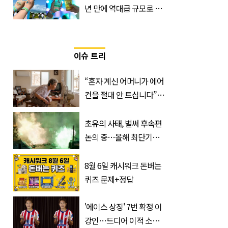
년 만에 역대급 규모로 돌
아온 ‘이슬라이브 페스티
벌’
이슈 트리
“혼자 계신 어머니가 에어
컨을 절대 안 트십니다”…
반응 폭발한 사연의 정체
초유의 사태, 벌써 후속편
논의 중…올해 최단기간
400만 돌파 성공한 ‘영화’
정체
8월 6일 캐시워크 돈버는
퀴즈 문제+정답
'에이스 상징' 7번 확정 이
강인…드디어 이적 소감