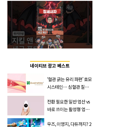
네이티브 광고 베스트
‘혈관 긁는 유리 파편’ 호모
시스테인… 심혈관 질환
으로 사망 위험 부른다
전환 필요한 일반 엽산 vs
바로 쓰이는 활성형 엽
산… 차이는?
우즈, 이영지, 다듀까지? 2
‘Quatrefolic®’ 주목