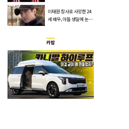
입 열었다
이태원 참사로 사망한 24
세 배우, 아들 생일에 눈물
쏟은 어머니
카밥