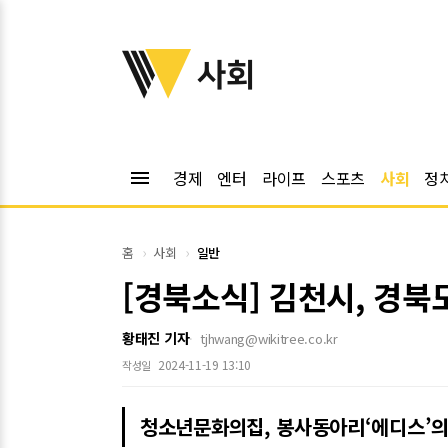
위키트리
사회
menu
경제
엔터
라이프
스포츠
사회
정
홈
사회
일반
[경북소식] 김천시, 경북
황태진 기자
tjhwang@wikitree.co.kr
2024-11-19 13:10
작성일
청소년문화의집, 봉사동아리‘에디스’의