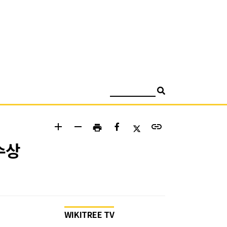
검색
add
remove
link
print
수상
WIKITREE TV