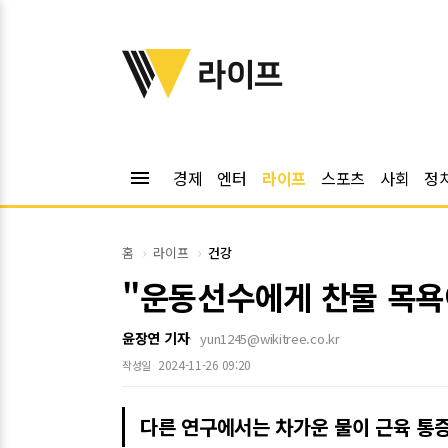
위키트리
라이프
menu
경제
엔터
라이프
스포츠
사회
정
홈
라이프
건강
"운동선수에게 찬물 목욕
윤장연 기자
yun1245@wikitree.co.kr
2024-11-26 09:20
작성일
다른 연구에서는 차가운 물이 근육 통