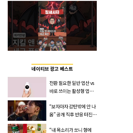
네이티브 광고 베스트
전환 필요한 일반 엽산 vs
바로 쓰이는 활성형 엽
산… 차이는?
“보자마자 감탄밖에 안 나
‘Quatrefolic®’ 주목
옴” 공개 직후 반응 터진
진로 뷔 캠페인 영상
“내 목소리가 쏘니 형에