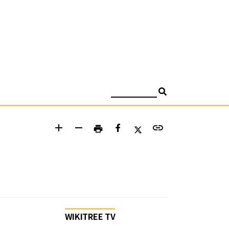
검색
add
remove
link
print
WIKITREE TV