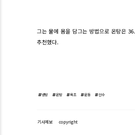
그는 물에 몸을 담그는 방법으로 온탕은 36.5
추천했다.
냉탕
온탕
욕조
운동
선수
기사제보
copyright