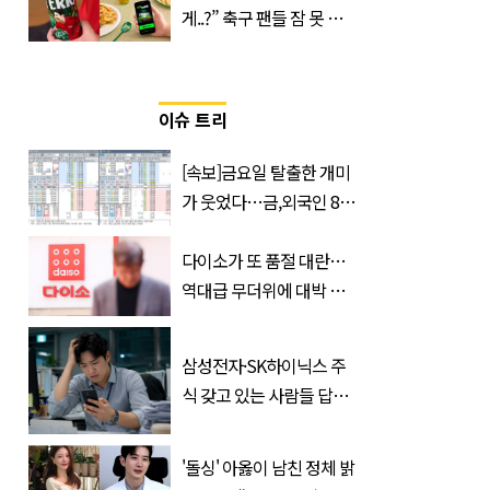
게..?” 축구 팬들 잠 못 들
게 할 테라의 역대급 이벤
트
이슈 트리
[속보]금요일 탈출한 개미
가 웃었다…금,외국인 8조
매수에도 월,삼성전자·SK
하이닉스 '와르르'
다이소가 또 품절 대란…
역대급 무더위에 대박 난
'초가성비 템'
삼성전자·SK하이닉스 주
식 갖고 있는 사람들 답답
하게 만드는 소식
'돌싱' 아옳이 남친 정체 밝