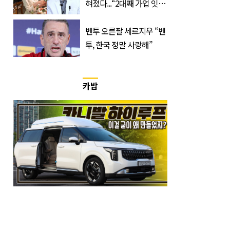
혀졌다...“2대째 가업 잇는
한의사”
벤투 오른팔 세르지우 “벤
투, 한국 정말 사랑해”
카밥