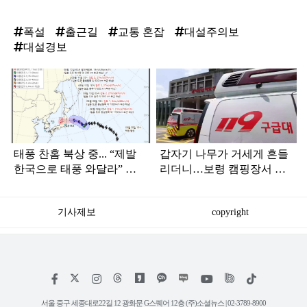
폭설
출근길
교통 혼잡
대설주의보
대설경보
탑
라
인
태풍 찬홈 북상 중... “제발
갑자기 나무가 거세게 흔들
한국으로 태풍 와달라” 말
리더니…보령 캠핑장서 일
나오는 이유
가족 등 7명 병원행
기사제보
copyright
저
페
인
위
틱
작
이
스
키
톡
권
스
타
트
서울 중구 세종대로22길 12 광화문 G스퀘어 12층 (주)소셜뉴스 | 02-3789-8900
정