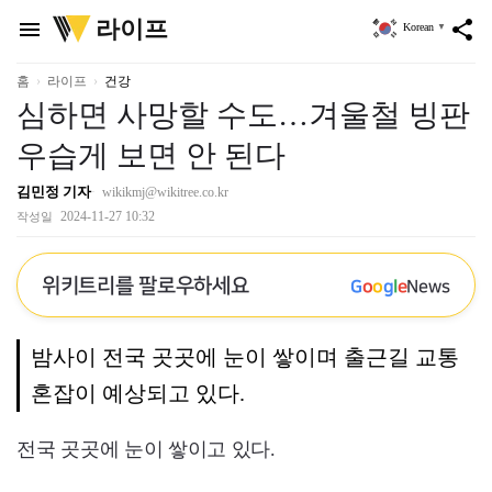
위
라이프
menu
share
Korean
▼
키
트
리
홈
라이프
건강
심하면 사망할 수도…겨울철 빙판
우습게 보면 안 된다
김민정 기자
wikikmj@wikitree.co.kr
2024-11-27 10:32
작성일
위키트리를 팔로우하세요
G
o
o
g
l
e
News
밤사이 전국 곳곳에 눈이 쌓이며 출근길 교통
혼잡이 예상되고 있다.
전국 곳곳에 눈이 쌓이고 있다.