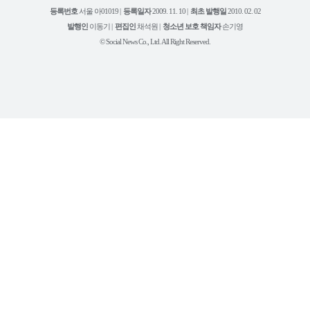
북
그
리
보
등록번호
서울 아01019 |
등록일자
2009. 11. 10 |
최초 발행일
2010. 02. 02
램
유
튜
발행인
이동기 |
편집인
채석원 |
청소년 보호 책임자
손기영
브
© Social News Co., Ltd. All Right Reserved.