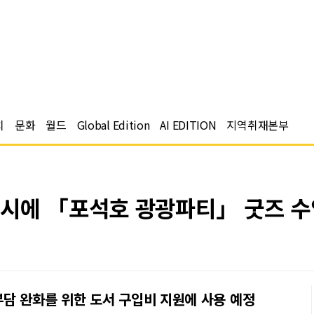
치
문화
월드
Global Edition
AI EDITION
지역취재본부
시에 「포석호 광광파티」 굿즈 수
담 완화를 위한 도서 구입비 지원에 사용 예정