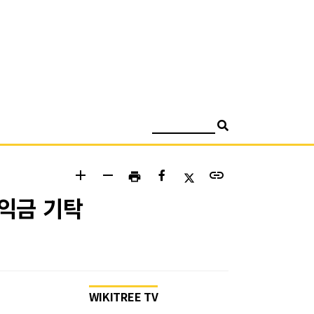
검색
add
remove
link
print
익금 기탁
WIKITREE TV