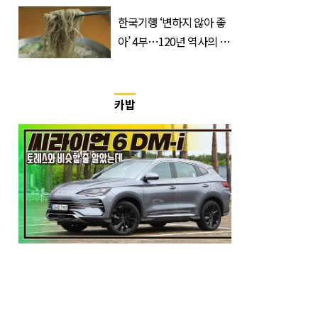
가면 절반만 보입니다
한국기행 ‘변하지 않아 좋
아’ 4부…120년 역사의 대
구 평양냉면 外
카밥