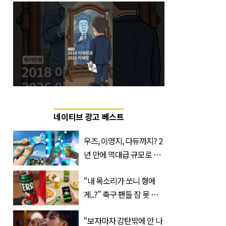
네이티브 광고 베스트
우즈, 이영지, 다듀까지? 2
년 만에 역대급 규모로 돌
아온 ‘이슬라이브 페스티
“내 목소리가 쏘니 형에
벌’
게..?” 축구 팬들 잠 못 들
게 할 테라의 역대급 이벤
“보자마자 감탄밖에 안 나
트