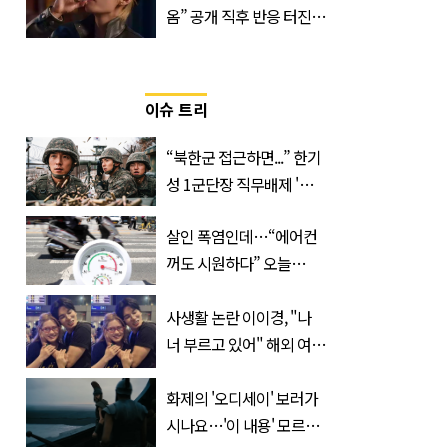
옴” 공개 직후 반응 터진
진로 뷔 캠페인 영상
이슈 트리
“북한군 접근하면...” 한기
성 1군단장 직무배제 '사
유' 또 있었다
살인 폭염인데…“에어컨
꺼도 시원하다” 오늘
26∼28도에 머문 ‘이곳’
사생활 논란 이이경, "나
너 부르고 있어" 해외 여배
우와 스킨십 근황 포착
화제의 '오디세이' 보러가
시나요…'이 내용' 모르고