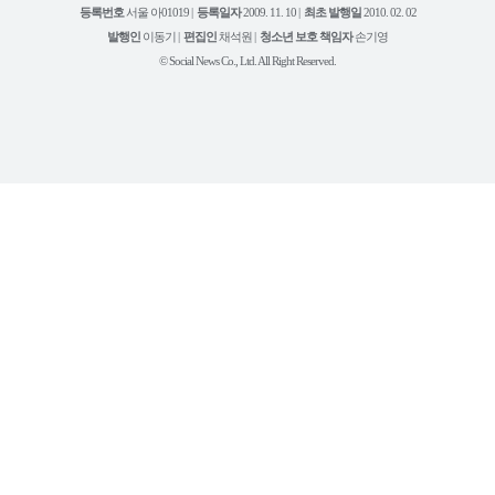
북
그
리
보
등록번호
서울 아01019 |
등록일자
2009. 11. 10 |
최초 발행일
2010. 02. 02
램
유
튜
발행인
이동기 |
편집인
채석원 |
청소년 보호 책임자
손기영
브
© Social News Co., Ltd. All Right Reserved.