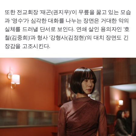
또한 전교회장 '재곤(권지우)'이 무릎을 꿇고 있는 모습
과 '영수'가 심각한 대화를 나누는 장면은 거대한 악의
실체를 드러낼 단서로 보인다. 연쇄 살인 용의자인 '호
철(김중희)'과 형사 '강형사(김정현)'의 대치 장면도 긴
장감을 고조시킨다.