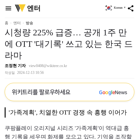
위
엔터
menu
share
Korean
▼
키
트
리
홈
엔터
방송
시청량 225% 급증… 공개 1주 만
에 OTT '대기록' 쓰고 있는 한국 드
라마
조정현 기자
view0408@wikitree.co.kr
2024-12-13 10:56
작성일
위키트리를 팔로우하세요
G
o
o
g
l
e
News
'가족계획', 치열한 OTT 경쟁 속 흥행 이어가
쿠팡플레이 오리지널 시리즈 '가족계획'이 역대급 흥
행 기록을 세우며 화제를 모으고 있다. 기억을 조작할