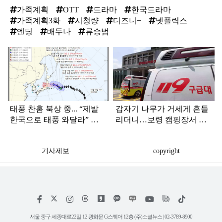
가족계획
OTT
드라마
한국드라마
가족계획3화
시청량
디즈니+
넷플릭스
엔딩
배두나
류승범
탑
라
인
태풍 찬홈 북상 중... “제발
갑자기 나무가 거세게 흔들
한국으로 태풍 와달라” 말
리더니…보령 캠핑장서 일
나오는 이유
가족 등 7명 병원행
기사제보
copyright
저
페
인
위
틱
작
이
스
키
톡
권
스
타
트
서울 중구 세종대로22길 12 광화문 G스퀘어 12층 (주)소셜뉴스 | 02-3789-8900
정