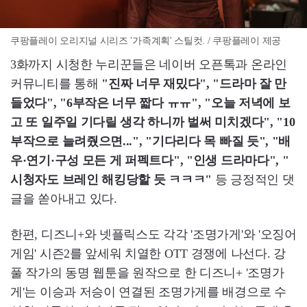
쿠팡플레이 오리지널 시리즈 '가족계획' 스틸컷. / 쿠팡플레이 제공
3화까지 시청한 누리꾼들은 네이버 오픈톡과 온라인
커뮤니티를 통해
"진짜 너무 재밌다", "드라마 잘 만
들었다", "6부작은 너무 짧다 ㅠㅠ", "오늘 저녁에 보
고 또 일주일 기다릴 생각 하니까 벌써 미치겠다", "10
부작으로 늘려줬으면...", "기다리다 목 빠질 듯", "배
우·연기·구성 모든 게 퍼펙트다", "인생 드라마다", "
시청자도 브레인 해킹당할 듯 ㅋㅋㅋ"
등 긍정적인 댓
글을 쏟아내고 있다.
한편, 디즈니+와 넷플릭스도 각각 '조명가게'와 '오징어
게임' 시즌2를 앞세워 치열한 OTT 경쟁에 나선다. 강
풀 작가의 동명 웹툰을 원작으로 한 디즈니+ '조명가
게'는 이승과 저승이 연결된 조명가게를 배경으로 수