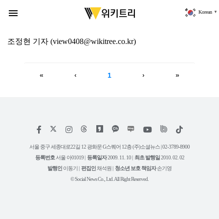
위
키
menu
Korean
▼
트
리
조정현
기자
(view0408@wikitree.co.kr)
«
‹
1
›
»
저
페
인
위
틱
작
이
스
키
톡
권
스
타
트
서울 중구 세종대로22길 12 광화문 G스퀘어 12층 (주)소셜뉴스 | 02-3789-8900
정
북
그
리
보
등록번호
서울 아01019 |
등록일자
2009. 11. 10 |
최초 발행일
2010. 02. 02
램
유
튜
발행인
이동기 |
편집인
채석원 |
청소년 보호 책임자
손기영
브
© Social News Co., Ltd. All Right Reserved.