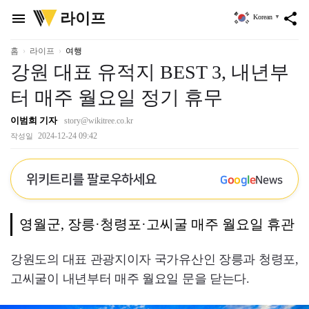
위
라이프
menu
share
Korean
▼
키
트
리
홈
라이프
여행
강원 대표 유적지 BEST 3, 내년부
터 매주 월요일 정기 휴무
이범희 기자
story@wikitree.co.kr
2024-12-24 09:42
작성일
위키트리를 팔로우하세요
G
o
o
g
l
e
News
영월군, 장릉·청령포·고씨굴 매주 월요일 휴관
강원도의 대표 관광지이자 국가유산인 장릉과 청령포,
고씨굴이 내년부터 매주 월요일 문을 닫는다.