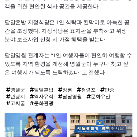
객을 위한 편안한 식사 공간을 제공한다.
달달혼밥 지정식당은 1인 식탁과 칸막이로 아늑한 공
간을 조성했다. 지정식당은 표지판을 부착하고 위생
분야 보조사업 신청 시 가점 혜택을 받는다.
달달영월 관계자는 “1인 여행자들이 편안히 여행할 수
있도록 지역 환경을 개선해 영월군이 누구나 찾고 싶
은 여행지가 되도록 노력하겠다”고 전했다.
영월군
달달혼밥
장릉
청령포
단종
관광지
역사유적
달달영월
문화유산
고씨굴
문화관광
탑
라
인