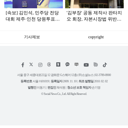
[속보] 김민석, 민주당 전당
'김부장' 공동 제작사 판타지
대회 제주·인천 당원투표서
오 회장, 자본시장법 위반
승리로 1위 탈환
혐의로 피소됐다
기사제보
copyright
저
페
인
위
틱
작
이
스
키
톡
권
스
타
트
서울 중구 세종대로22길 12 광화문 G스퀘어 12층 (주)소셜뉴스 | 02-3789-8900
정
북
그
리
보
등록번호
서울 아01019 |
등록일자
2009. 11. 10 |
최초 발행일
2010. 02. 02
램
유
튜
발행인
이동기 |
편집인
채석원 |
청소년 보호 책임자
손기영
브
© Social News Co., Ltd. All Right Reserved.