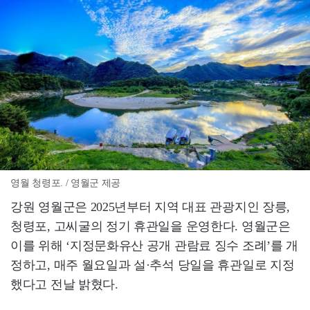
영월 청령포. / 영월군 제공
강원 영월군은 2025년부터 지역 대표 관광지인 장릉,
청령포, 고씨굴의 정기 휴관일을 운영한다. 영월군은
이를 위해 ‘지정문화유산 공개 관람료 징수 조례’를 개
정하고, 매주 월요일과 설·추석 당일을 휴관일로 지정
했다고 전날 밝혔다.