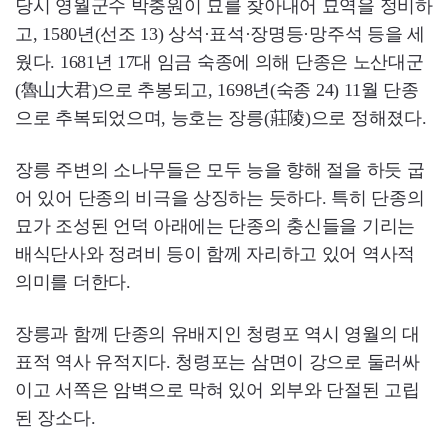
당시 영월군수 박충원이 묘를 찾아내어 묘역을 정비하
고, 1580년(선조 13) 상석·표석·장명등·망주석 등을 세
웠다. 1681년 17대 임금 숙종에 의해 단종은 노산대군
(魯山大君)으로 추봉되고, 1698년(숙종 24) 11월 단종
으로 추복되었으며, 능호는 장릉(莊陵)으로 정해졌다.
장릉 주변의 소나무들은 모두 능을 향해 절을 하듯 굽
어 있어 단종의 비극을 상징하는 듯하다. 특히 단종의
묘가 조성된 언덕 아래에는 단종의 충신들을 기리는
배식단사와 정려비 등이 함께 자리하고 있어 역사적
의미를 더한다.
장릉과 함께 단종의 유배지인 청령포 역시 영월의 대
표적 역사 유적지다. 청령포는 삼면이 강으로 둘러싸
이고 서쪽은 암벽으로 막혀 있어 외부와 단절된 고립
된 장소다.