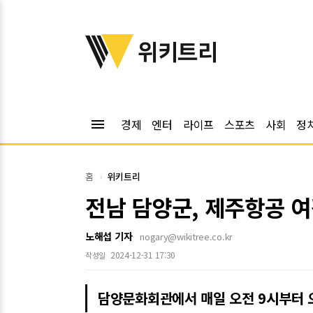
위키트리
위키트리
menu
경제
엔터
라이프
스포츠
사회
정
홈
위키트리
전남 담양군, 제주항공 
노해섭 기자
nogary@wikitree.co.kr
2024-12-31 17:30
작성일
담양문화회관에서 매일 오전 9시부터 오