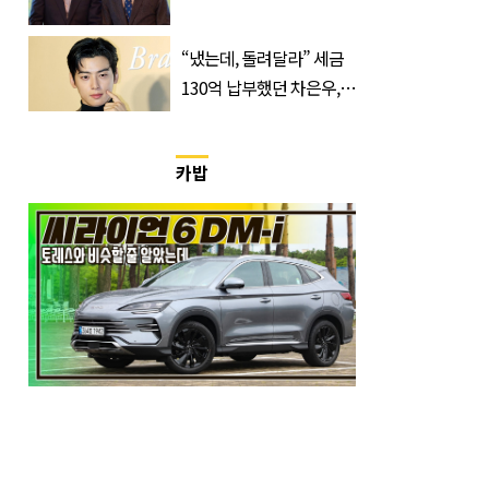
다”
“냈는데, 돌려달라” 세금
130억 납부했던 차은우,
불복 청구
카밥