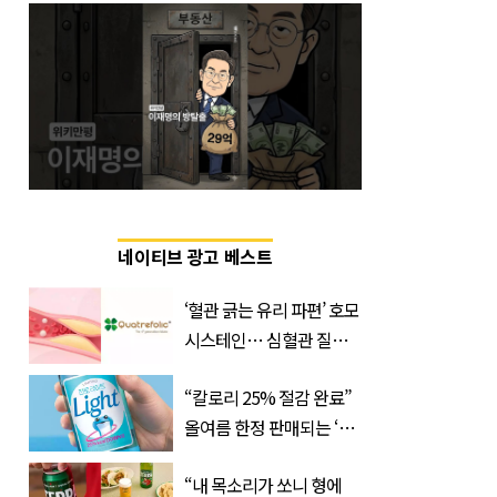
네이티브 광고 베스트
‘혈관 긁는 유리 파편’ 호모
시스테인… 심혈관 질환
으로 사망 위험 부른다
“칼로리 25% 절감 완료”
올여름 한정 판매되는 ‘최
저 칼로리 소주’ 나왔다
“내 목소리가 쏘니 형에