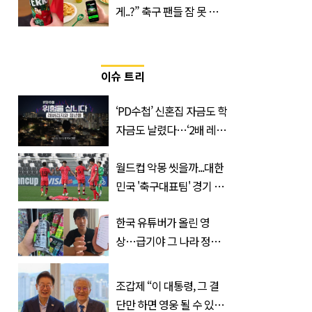
게..?” 축구 팬들 잠 못 들
게 할 테라의 역대급 이벤
트
이슈 트리
‘PD수첩’ 신혼집 자금도 학
자금도 날렸다…‘2배 레버
리지’의 덫
월드컵 악몽 씻을까...대한
민국 '축구대표팀' 경기 확
정, 날짜와 시간은?
한국 유튜버가 올린 영
상…급기야 그 나라 정부
가 실제로 움직였다
조갑제 “이 대통령, 그 결
단만 하면 영웅 될 수 있