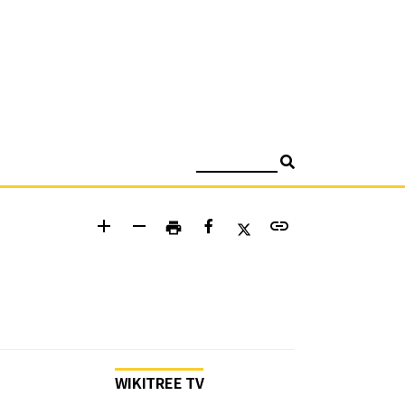
검색
add
remove
link
print
WIKITREE TV