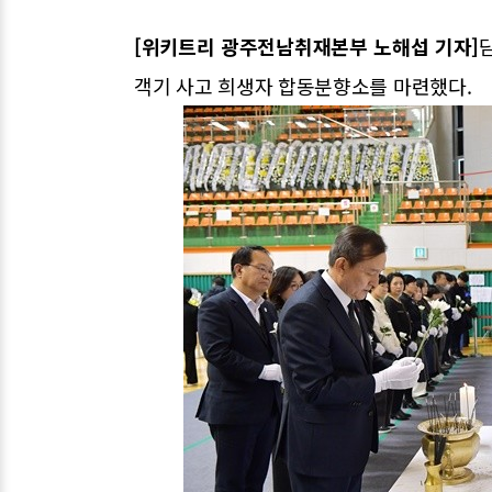
[위키트리 광주전남취재본부 노해섭 기자]
객기 사고 희생자 합동분향소를 마련했다.