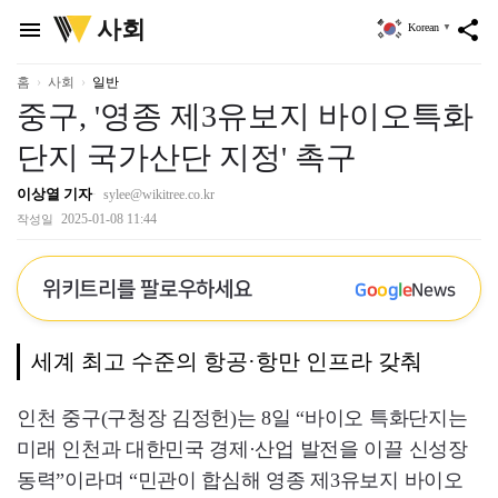
위
사회
menu
share
Korean
▼
키
트
리
홈
사회
일반
중구, '영종 제3유보지 바이오특화
단지 국가산단 지정' 촉구
이상열 기자
sylee@wikitree.co.kr
2025-01-08 11:44
작성일
위키트리를 팔로우하세요
G
o
o
g
l
e
News
세계 최고 수준의 항공·항만 인프라 갖춰
인천 중구(구청장 김정헌)는 8일 “바이오 특화단지는
미래 인천과 대한민국 경제·산업 발전을 이끌 신성장
동력”이라며 “민관이 합심해 영종 제3유보지 바이오