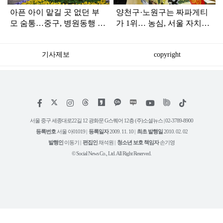
아픈 아이 맡길 곳 없던 부
양천구·노원구는 짜파게티
모 숨통…중구, 병원동행 서
가 1위… 농심, 서울 자치구
비스 추진
별 라면 인기지도 발표
기사제보
copyright
저
페
인
위
틱
작
이
스
키
톡
권
스
타
트
서울 중구 세종대로22길 12 광화문 G스퀘어 12층 (주)소셜뉴스 | 02-3789-8900
정
북
그
리
보
등록번호
서울 아01019 |
등록일자
2009. 11. 10 |
최초 발행일
2010. 02. 02
램
유
튜
발행인
이동기 |
편집인
채석원 |
청소년 보호 책임자
손기영
브
© Social News Co., Ltd. All Right Reserved.