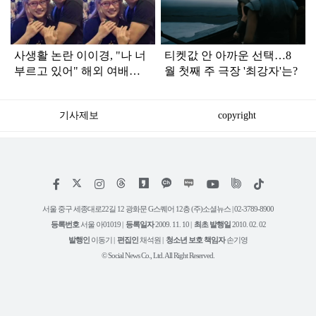
인
사생활 논란 이이경, "나 너
티켓값 안 아까운 선택…8
부르고 있어" 해외 여배우
월 첫째 주 극장 '최강자'는?
와 스킨십 근황 포착
기사제보
copyright
저
페
인
위
틱
작
이
스
키
톡
권
스
타
트
서울 중구 세종대로22길 12 광화문 G스퀘어 12층 (주)소셜뉴스 | 02-3789-8900
정
북
그
리
보
등록번호
서울 아01019 |
등록일자
2009. 11. 10 |
최초 발행일
2010. 02. 02
램
유
튜
발행인
이동기 |
편집인
채석원 |
청소년 보호 책임자
손기영
브
© Social News Co., Ltd. All Right Reserved.