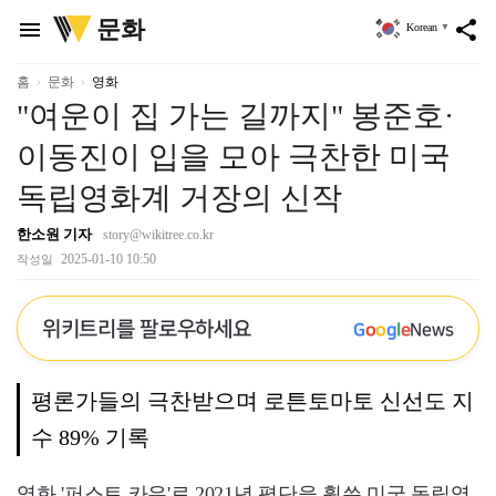
위
문화
menu
share
Korean
▼
키
트
리
홈
문화
영화
"여운이 집 가는 길까지" 봉준호·
이동진이 입을 모아 극찬한 미국
독립영화계 거장의 신작
한소원 기자
story@wikitree.co.kr
2025-01-10 10:50
작성일
위키트리를 팔로우하세요
G
o
o
g
l
e
News
평론가들의 극찬받으며 로튼토마토 신선도 지
수 89% 기록
영화 '퍼스트 카우'로 2021년 평단을 휩쓴 미국 독립영