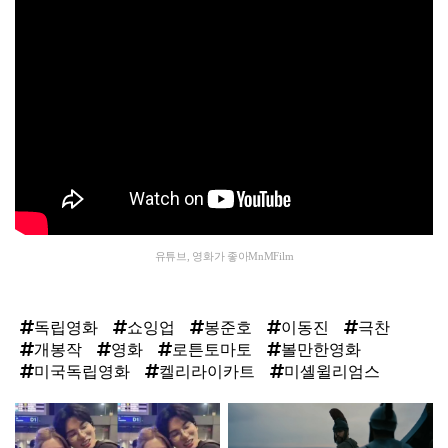
유튜브, 영화가 좋아MnMFilm
독립영화
쇼잉업
봉준호
이동진
극찬
개봉작
영화
로튼토마토
볼만한영화
미국독립영화
켈리라이카트
미셸윌리엄스
탑
라